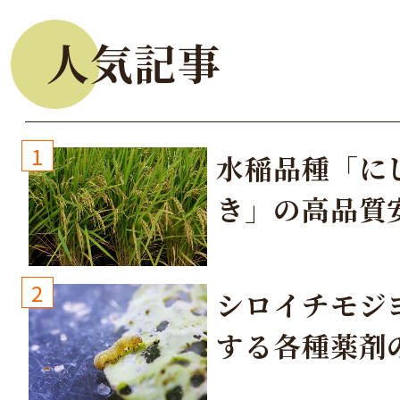
人気記事
1
水稲品種「に
き」の高品質
培方法
2
シロイチモジ
する各種薬剤