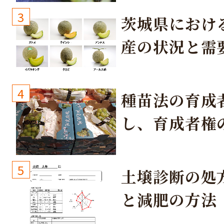
3
茨城県におけ
産の状況と需
取り組み
4
種苗法の育成
し、育成者権
生しないよう
しょう！
5
土壌診断の処
と減肥の方法