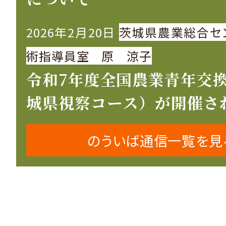
2026年2月20日
茨城県農業総合セ
術指導員室 原 涼子
令和7年度全国農業青年交
城県視察コース）が開催さ
のういば通信一覧を見