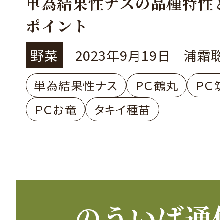
単為結果性ナスの品種特性
ポイント
野菜
2023年9月19日
浦霜
単為結果性ナス
ＰＣ鶴丸
ＰＣ
ＰＣお竜
タキイ種苗
のういば通