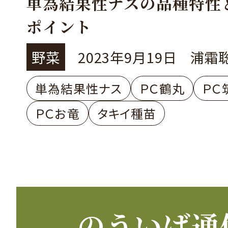
単為結果性ナスの品種特性
ポイント
野菜
2023年9月19日
浦霜
単為結果性ナス
ＰＣ鶴丸
ＰＣ
ＰＣお竜
タキイ種苗
のういば通