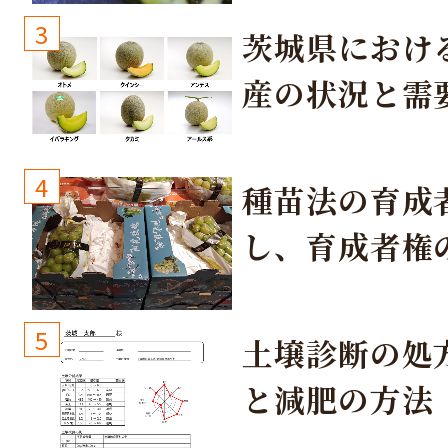
3
茨城県におけ
産の状況と需
取り組み
4
種苗法の育成
し、育成者権
生しないよう
しょう！
5
土壌診断の処
と減肥の方法