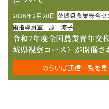
2026年2月20日
茨城県農業総合セ
術指導員室 原 涼子
令和7年度全国農業青年交
城県視察コース）が開催さ
のういば通信一覧を見