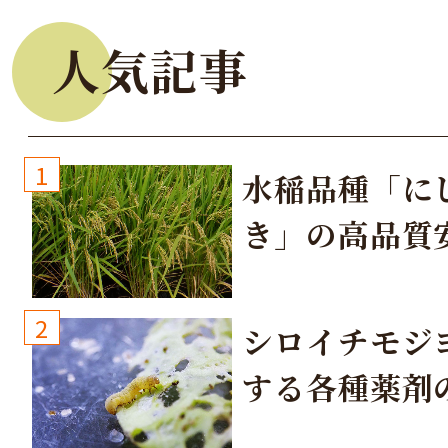
人気記事
1
水稲品種「に
き」の高品質
培方法
2
シロイチモジ
する各種薬剤