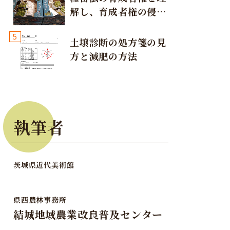
解し、育成者権の侵害
が発生しないように注
5
意しましょう！
土壌診断の処方箋の見
方と減肥の方法
執筆者
茨城県近代美術館
県西農林事務所
結城地域農業改良普及センター