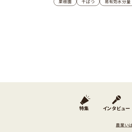
果樹園
干ばつ
易有効水分量
特集
インタビュー
農業い