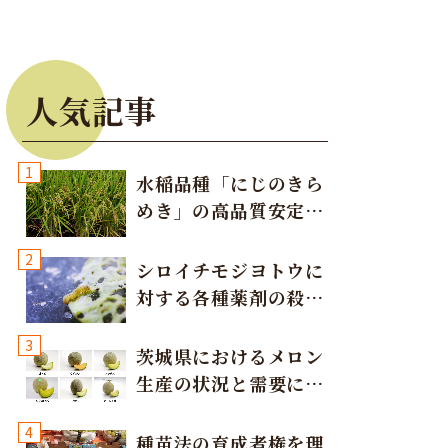
人気記事
1
水稲品種「にじのきら
めき」の高品質安定多
収栽培方法
2
シロイチモジヨトウに
対する各種薬剤の殺虫
効果
3
茨城県におけるメロン
生産の状況と需要に応
じた取り組み
4
種苗法の育成者権を理