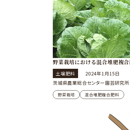
野菜栽培における混合堆肥複合
土壌肥料
2024年1月15日
茨城県農業総合センター園芸研究所
野菜栽培
混合堆肥複合肥料