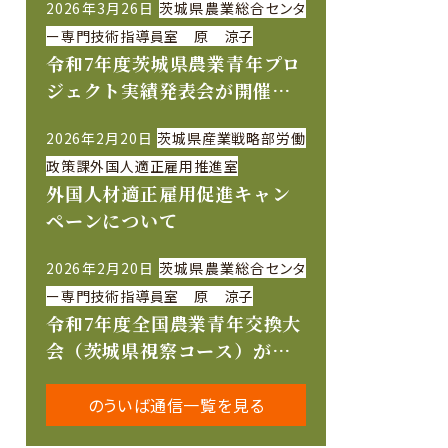
2026年3月26日
茨城県農業総合センタ
ー専門技術指導員室 原 涼子
令和7年度茨城県農業青年プロ
ジェクト実績発表会が開催さ
れました
2026年2月20日
茨城県産業戦略部労働
政策課外国人適正雇用推進室
外国人材適正雇用促進キャン
ペーンについて
2026年2月20日
茨城県農業総合センタ
ー専門技術指導員室 原 涼子
令和7年度全国農業青年交換大
会（茨城県視察コース）が開
催されました
のういば通信一覧を見る