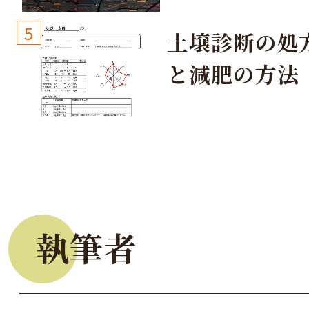
しょう！
5
土壌診断の処
と減肥の方法
執筆者