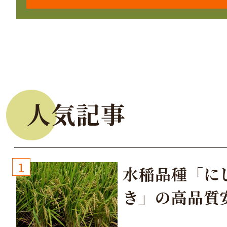
人気記事
1
水稲品種「に
き」の高品質
培方法