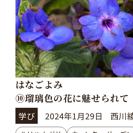
はなごよみ
⑩瑠璃色の花に魅せられて
ナガサ」
学び
2024年1月29日
西川