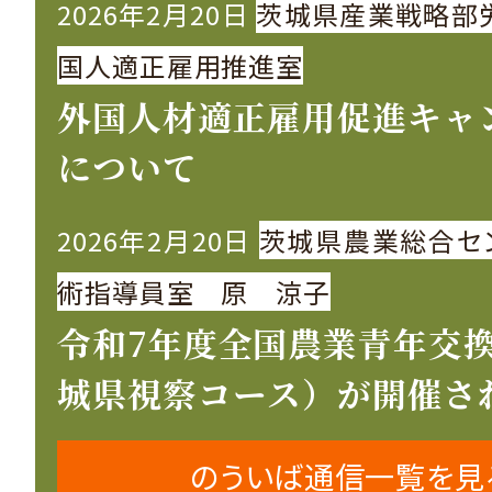
2026年2月20日
茨城県産業戦略部
国人適正雇用推進室
外国人材適正雇用促進キャ
について
2026年2月20日
茨城県農業総合セ
術指導員室 原 涼子
令和7年度全国農業青年交
城県視察コース）が開催さ
のういば通信一覧を見