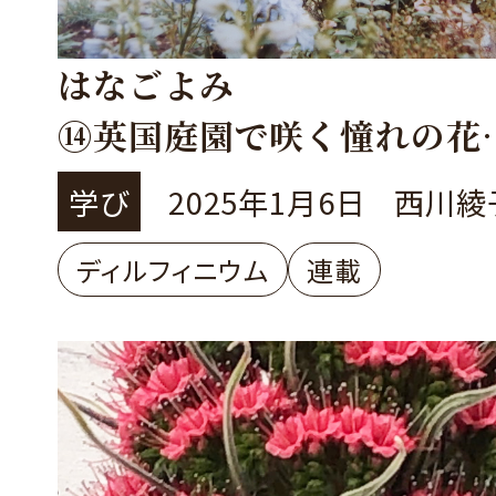
はなごよみ
⑭英国庭園で咲く憧れの花
デルフィニウムの直播き
学び
2025年1月6日
西川綾
ディルフィニウム
連載