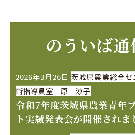
の
ペ
ー
のういば通
ジ
送
2026年3月26日
茨城県農業総合セ
り
術指導員室 原 涼子
令和7年度茨城県農業青年
ト実績発表会が開催されま