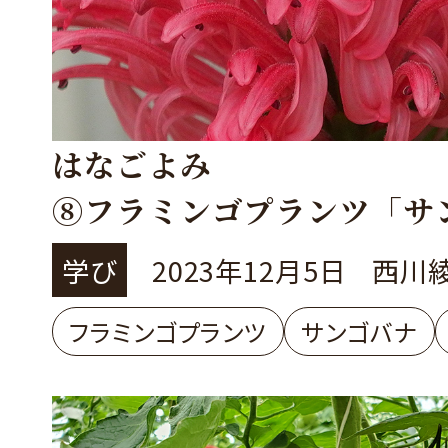
はなごよみ
⑧フラミンゴプランツ「サ
ナ」
学び
2023年12月5日
西川
フラミンゴプランツ
サンゴバナ