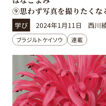
⑨思わず写真を撮りたくな
「ブラジルトケイソウ」
学び
2024年1月11日
西川
ブラジルトケイソウ
連載