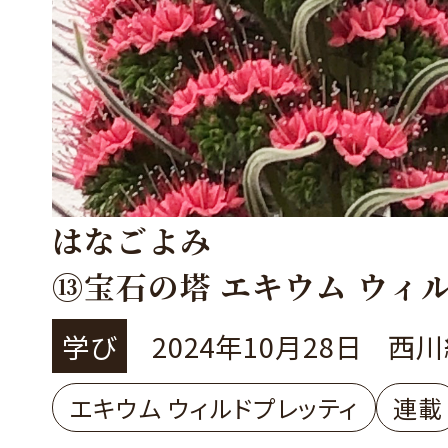
はなごよみ
⑬宝石の塔 エキウム ウィ
ティ
学び
2024年10月28日
西川
エキウム ウィルドプレッティ
連載