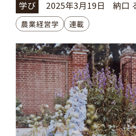
族農業経営の生き残り戦略
学び
2025年3月19日
納口 
農業経営学
連載