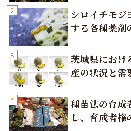
2
シロイチモジ
する各種薬剤
3
茨城県におけ
産の状況と需
取り組み
4
種苗法の育成
し、育成者権
生しないよう