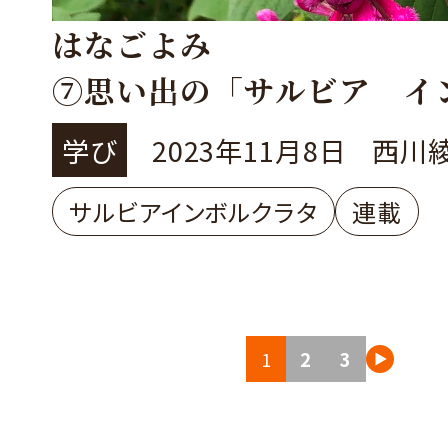
はなごよみ
⑦思い出の「サルビア イ
ラタ」
学び
2023年11月8日
西川
サルビアインボルクラタ
連載
投
1
2
3
稿