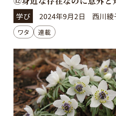
⑫身近な存在なのに意外と
「ワタ」
学び
2024年9月2日
西川綾
ワタ
連載