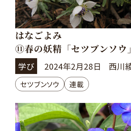
はなごよみ
⑪春の妖精「セツブンソウ
学び
2024年2月28日
西川
セツブンソウ
連載