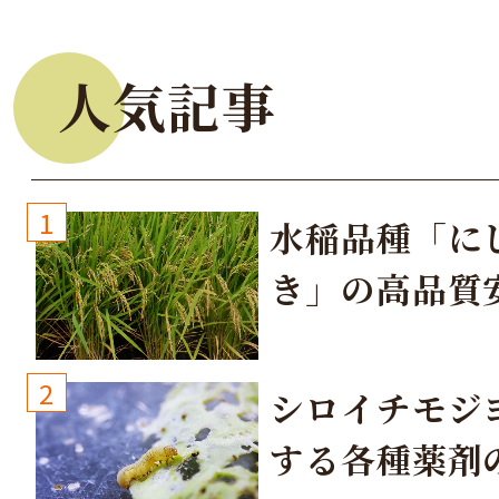
人気記事
1
水稲品種「に
き」の高品質
培方法
2
シロイチモジ
する各種薬剤