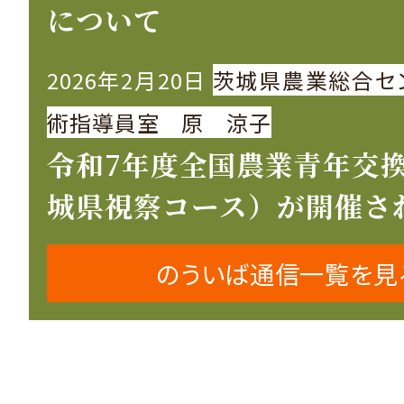
について
2026年2月20日
茨城県農業総合セ
術指導員室 原 涼子
令和7年度全国農業青年交
城県視察コース）が開催さ
のういば通信一覧を見