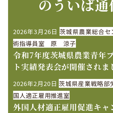
のういば通
ジ
送
2026年3月26日
茨城県農業総合セ
り
術指導員室 原 涼子
令和7年度茨城県農業青年
ト実績発表会が開催されま
2026年2月20日
茨城県産業戦略部
国人適正雇用推進室
外国人材適正雇用促進キャ