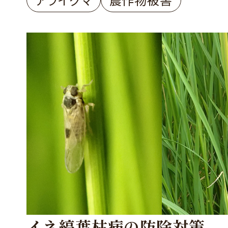
イネ縞葉枯病の防除対策