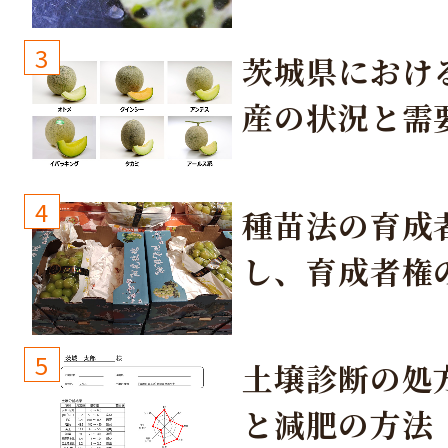
3
茨城県におけ
産の状況と需
取り組み
4
種苗法の育成
し、育成者権
生しないよう
しょう！
5
土壌診断の処
と減肥の方法