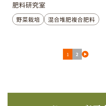
肥料研究室
野菜栽培
混合堆肥複合肥料
投
1
2
稿
の
ペ
ー