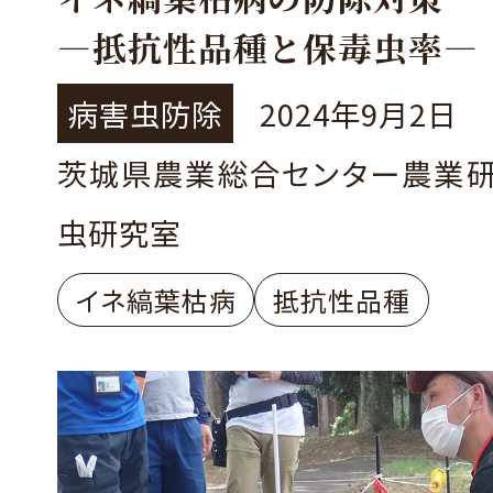
―抵抗性品種と保毒虫率―
病害虫防除
2024年9月2日
茨城県農業総合センター農業
虫研究室
イネ縞葉枯病
抵抗性品種