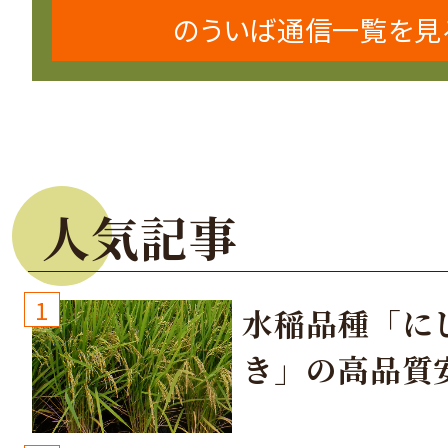
のういば通信一覧を見
人気記事
1
水稲品種「に
き」の高品質
培方法