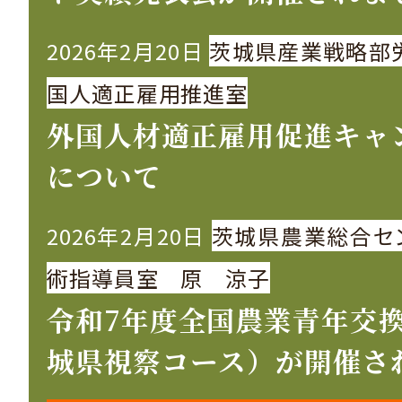
2026年2月20日
茨城県産業戦略部
国人適正雇用推進室
外国人材適正雇用促進キャ
について
2026年2月20日
茨城県農業総合セ
術指導員室 原 涼子
令和7年度全国農業青年交
城県視察コース）が開催さ