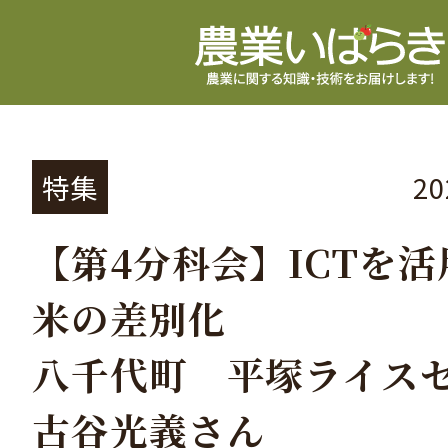
特集
2
【第4分科会】ICTを
米の差別化
八千代町 平塚ライス
古谷光義さん