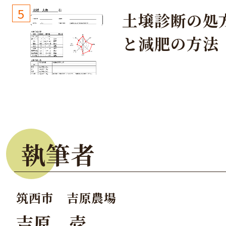
しょう！
5
土壌診断の処
と減肥の方法
執筆者
筑西市 吉原農場
吉原 壱