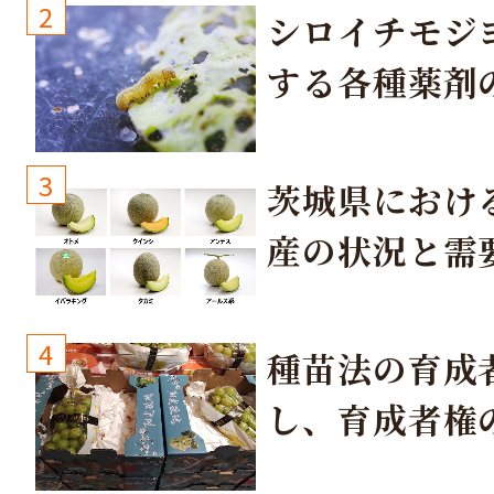
2
シロイチモジ
する各種薬剤
3
茨城県におけ
産の状況と需
取り組み
4
種苗法の育成
し、育成者権
生しないよう