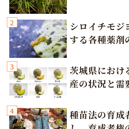
培方法
2
シロイチモジ
する各種薬剤
3
茨城県におけ
産の状況と需
取り組み
4
種苗法の育成
し、育成者権