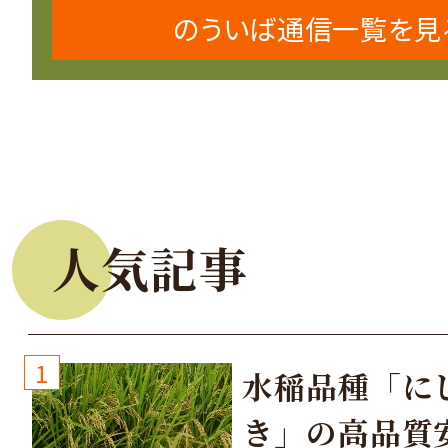
のういば通信一覧を見
人気記事
1
水稲品種「に
き」の高品質