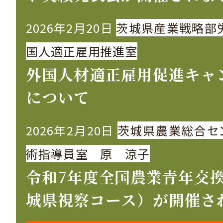
2026年2月20日
茨城県産業戦略部
国人適正雇用推進室
外国人材適正雇用促進キャ
について
2026年2月20日
茨城県農業総合セ
術指導員室 原 涼子
令和7年度全国農業青年交
城県視察コース）が開催さ