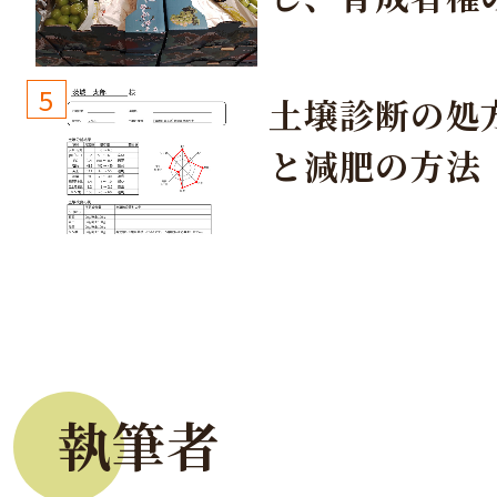
生しないよう
しょう！
5
土壌診断の処
と減肥の方法
執筆者