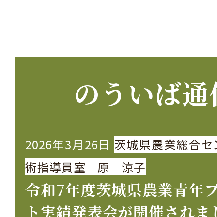
のういば通
2026年3月26日
茨城県農業総合セ
術指導員室 原 涼子
令和7年度茨城県農業青年
ト実績発表会が開催されま