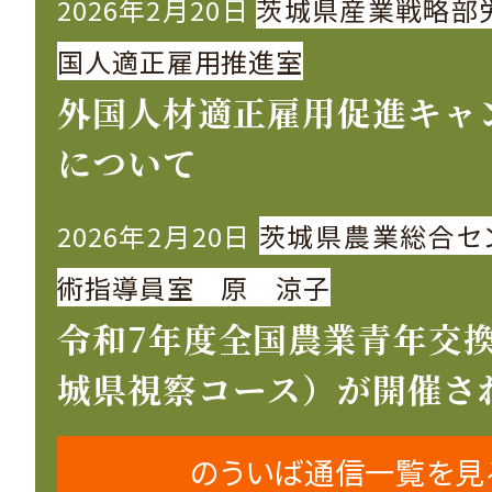
2026年2月20日
茨城県産業戦略部
国人適正雇用推進室
外国人材適正雇用促進キャ
について
2026年2月20日
茨城県農業総合セ
術指導員室 原 涼子
令和7年度全国農業青年交
城県視察コース）が開催さ
のういば通信一覧を見