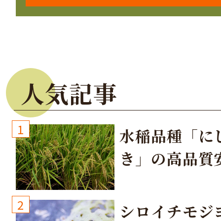
人気記事
1
水稲品種「に
き」の高品質
培方法
2
シロイチモジ