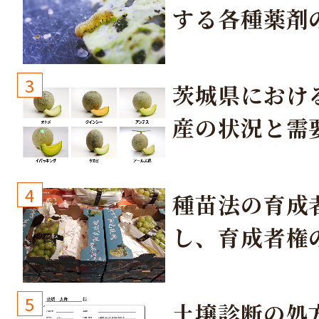
する各種薬剤
3
茨城県におけ
産の状況と需
取り組み
4
種苗法の育成
し、育成者権
生しないよう
しょう！
5
土壌診断の処