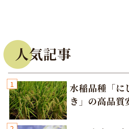
人気記事
1
水稲品種「に
き」の高品質
培方法
2