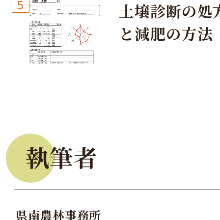
しょう！
5
土壌診断の処
と減肥の方法
執筆者
県南農林事務所