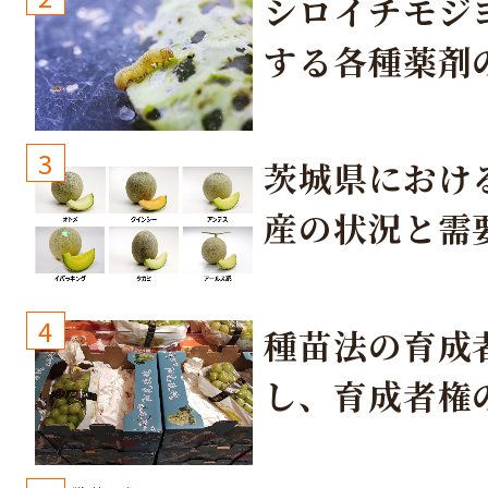
シロイチモジ
する各種薬剤
3
茨城県におけ
産の状況と需
取り組み
4
種苗法の育成
し、育成者権
生しないよう