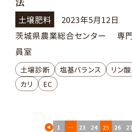
法
土壌肥料
2023年5月12日
茨城県農業総合センター 専
員室
土壌診断
塩基バランス
リン酸
カリ
EC
投
1
…
23
24
25
26
2