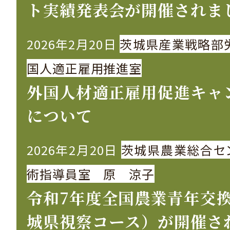
ト実績発表会が開催されま
2026年2月20日
茨城県産業戦略部
国人適正雇用推進室
外国人材適正雇用促進キャ
について
2026年2月20日
茨城県農業総合セ
術指導員室 原 涼子
令和7年度全国農業青年交
城県視察コース）が開催さ