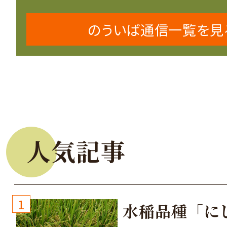
のういば通信一覧を見
人気記事
1
水稲品種「に