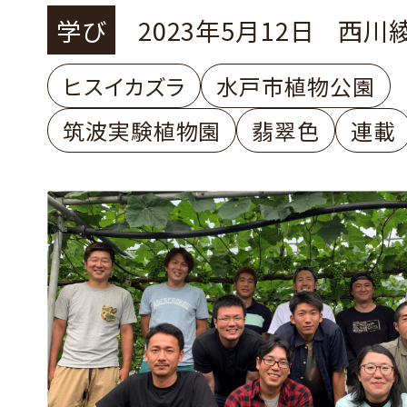
ズラ」
学び
2023年5月12日
西川
ヒスイカズラ
水戸市植物公園
筑波実験植物園
翡翠色
連載