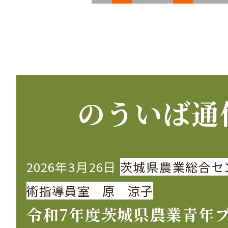
稿
の
ペ
ー
のういば通
ジ
送
2026年3月26日
茨城県農業総合セ
り
術指導員室 原 涼子
令和7年度茨城県農業青年