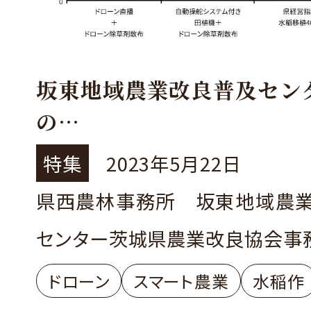
坂東地域農業改良普及セン
の
スマート農業推進の取組
特集
2023年5月22日
～ドローンを活用した水稲
県西農林事務所 坂東地域農
の確立に向けて～
センター茨城県農業改良協会事
ドローン
スマート農業
水稲作