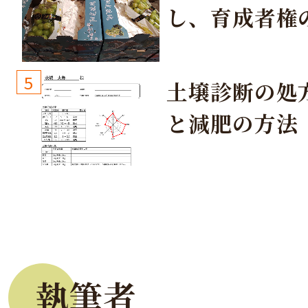
し、育成者権
生しないよう
しょう！
5
土壌診断の処
と減肥の方法
執筆者