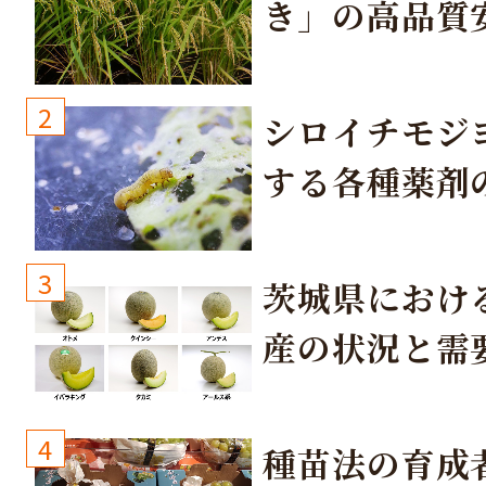
き」の高品質
培方法
2
シロイチモジ
する各種薬剤
3
茨城県におけ
産の状況と需
取り組み
4
種苗法の育成