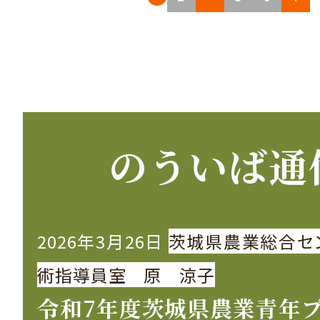
稿
の
ペ
ー
のういば通
ジ
送
2026年3月26日
茨城県農業総合セ
り
術指導員室 原 涼子
令和7年度茨城県農業青年