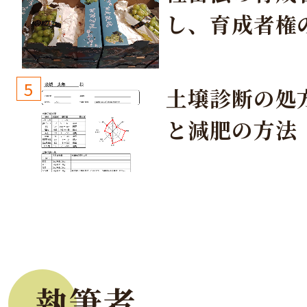
し、育成者権
生しないよう
しょう！
5
土壌診断の処
と減肥の方法
執筆者