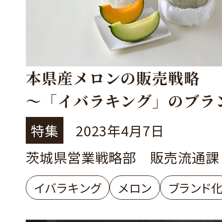
本県産メロンの販売戦略
～「イバラキング」のブラ
向けた取組～
特集
2023年4月7日
茨城県営業戦略部 販売流通課
イバラキング
メロン
ブランド