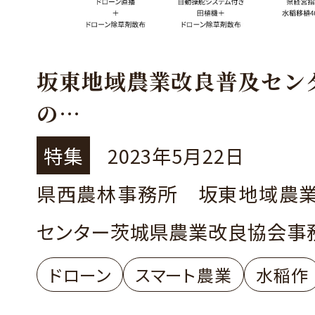
坂東地域農業改良普及セン
の
スマート農業推進の取組
特集
2023年5月22日
～ドローンを活用した水稲
県西農林事務所 坂東地域農
の確立に向けて～
センター茨城県農業改良協会事
ドローン
スマート農業
水稲作