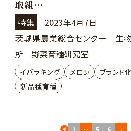
取組
～新品種開発の研究最前線
特集
2023年4月7日
茨城県農業総合センター 生
所 野菜育種研究室
イバラキング
メロン
ブランド
新品種育種
投
1
…
5
6
7