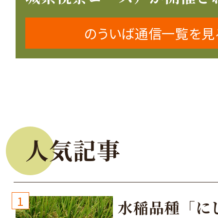
のういば通信一覧を見
人気記事
1
水稲品種「に