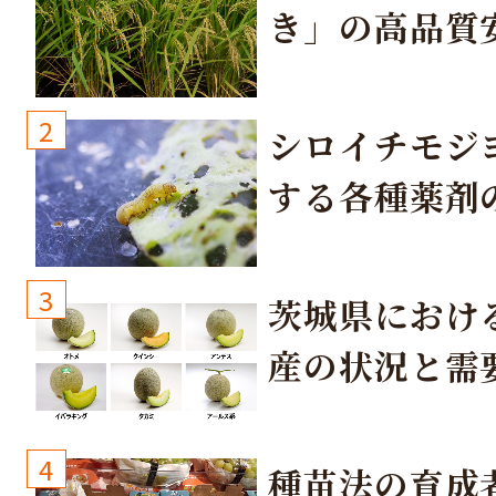
き」の高品質
培方法
2
シロイチモジ
する各種薬剤
3
茨城県におけ
産の状況と需
取り組み
4
種苗法の育成