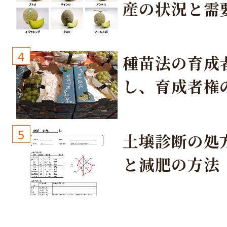
産の状況と需
取り組み
4
種苗法の育成
し、育成者権
生しないよう
しょう！
5
土壌診断の処
と減肥の方法