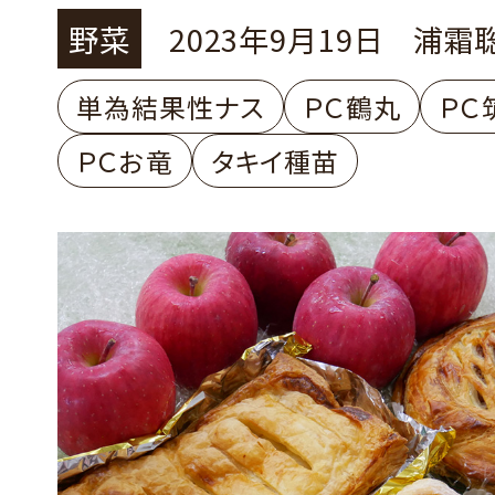
野菜
2023年9月19日
浦霜
単為結果性ナス
ＰＣ鶴丸
ＰＣ
ＰＣお竜
タキイ種苗