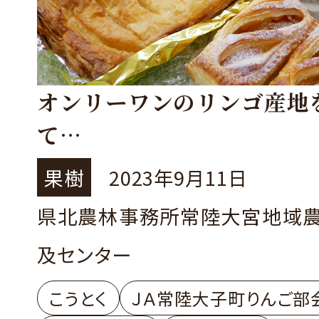
オンリーワンのリンゴ産地
て
～JA常陸大子町りんご部会
果樹
2023年9月11日
慈りんご」ブランド力向上
県北農林事務所常陸大宮地域
～
及センター
こうとく
ＪＡ常陸大子町りんご部