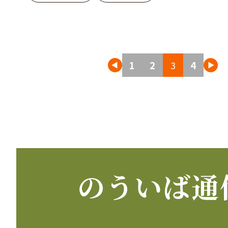
投
1
2
3
4
稿
の
ペ
ー
のういば通
ジ
送