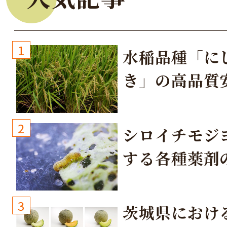
1
水稲品種「に
き」の高品質
培方法
2
シロイチモジ
する各種薬剤
3
茨城県におけ