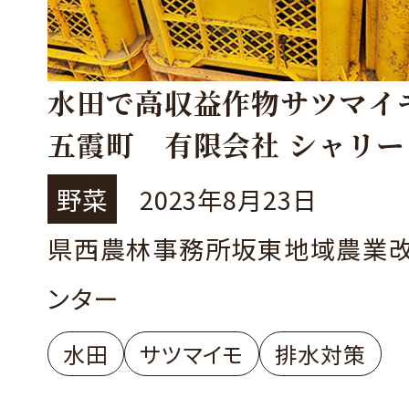
水田で高収益作物サツマイ
五霞町 有限会社 シャリー
野菜
2023年8月23日
県西農林事務所坂東地域農業
ンター
水田
サツマイモ
排水対策