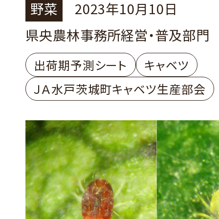
茨城町 JA水戸茨城町キャ
野菜
2023年10月10日
部会
県央農林事務所経営・普及部門
出荷期予測シート
キャベツ
ＪＡ水戸茨城町キャベツ生産部会