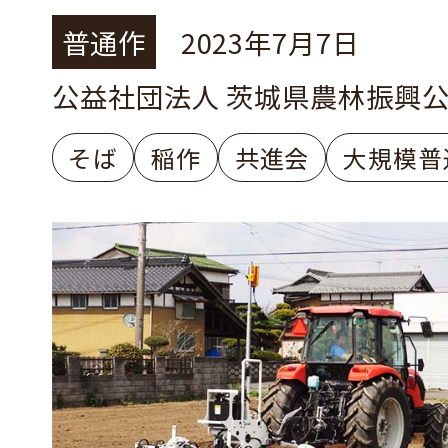
普通作
2023年7月7日
公益社団法人 茨城県農林振興
そば
稲作
共進会
大規模普