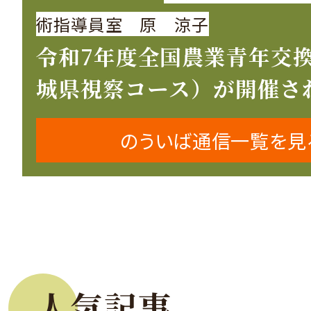
術指導員室 原 涼子
令和7年度全国農業青年交
城県視察コース）が開催さ
のういば通信一覧を見
人気記事