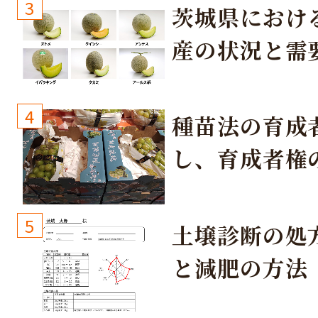
3
茨城県におけ
産の状況と需
取り組み
4
種苗法の育成
し、育成者権
生しないよう
しょう！
5
土壌診断の処
と減肥の方法