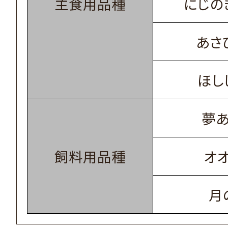
主食用品種
にじの
あさ
ほし
夢
飼料用品種
オ
月