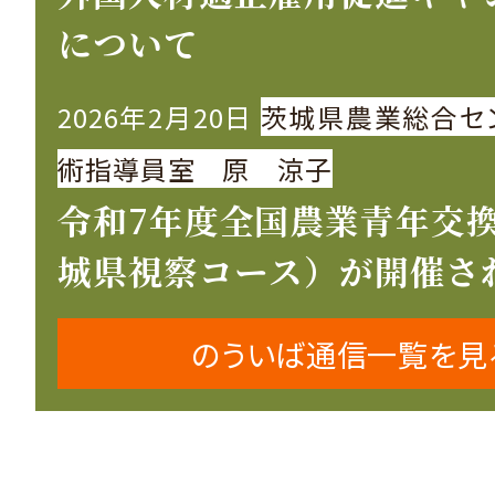
について
2026年2月20日
茨城県農業総合セ
術指導員室 原 涼子
令和7年度全国農業青年交
城県視察コース）が開催さ
のういば通信一覧を見