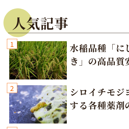
人気記事
1
水稲品種「に
き」の高品質
培方法
2
シロイチモジ
する各種薬剤