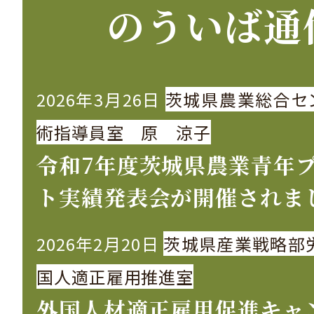
のういば通
2026年3月26日
茨城県農業総合セ
術指導員室 原 涼子
令和7年度茨城県農業青年
ト実績発表会が開催されま
2026年2月20日
茨城県産業戦略部
国人適正雇用推進室
外国人材適正雇用促進キャ