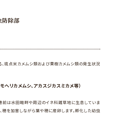
虫防除部
る、斑点米カメムシ類および果樹カメムシ類の発生状況
クモヘリカメムシ、アカスジカスミカメ等）
穂前は水田畦畔や周辺のイネ科雑草地に生息していま
、穂を加害しながら葉や穂に産卵します。孵化した幼虫