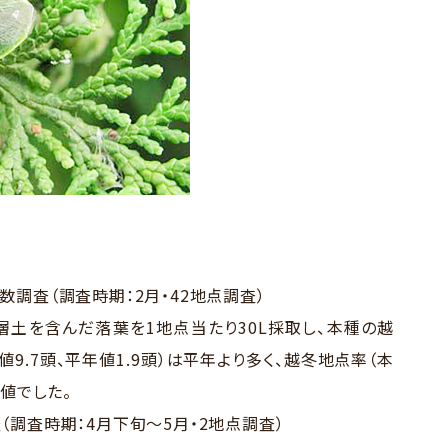
調査（調査時期：2月・42地点調査）
土を含んだ落葉を1地点当たり30L採取し、本種の越
9.7頭、平年値1.9頭）は平年より多く、越冬地点率（本
い値でした。
調査時期：4月下旬～5月・2地点調査）