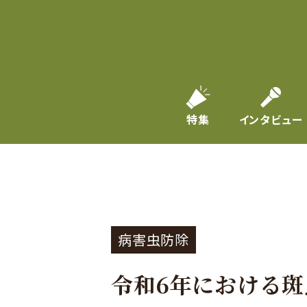
特集
インタビュー
病害虫防除
令和6年における