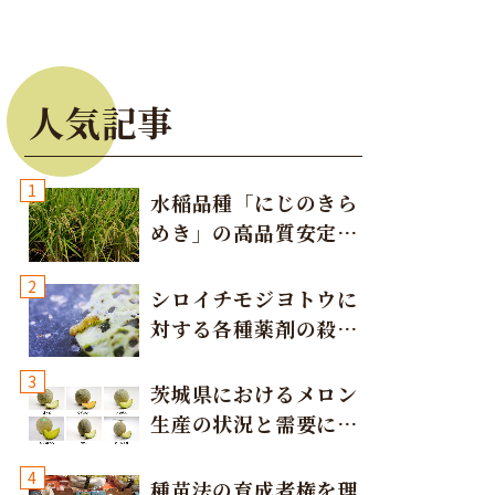
人気記事
1
水稲品種「にじのきら
めき」の高品質安定多
収栽培方法
2
シロイチモジヨトウに
対する各種薬剤の殺虫
効果
3
茨城県におけるメロン
生産の状況と需要に応
じた取り組み
4
種苗法の育成者権を理