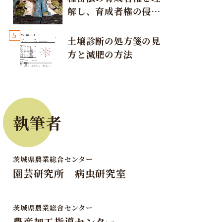
解し、育成者権の侵害
が発生しないように注
5
意しましょう！
土壌診断の処方箋の見
方と減肥の方法
執筆者
茨城県農業総合センター
園芸研究所 病虫研究室
茨城県農業総合センター
農産加工指導センター