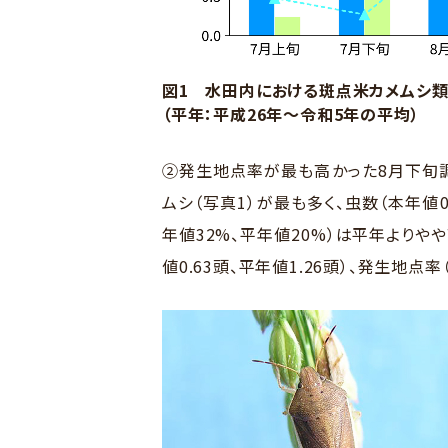
図1 水田内における斑点米カメムシ
（平年：平成26年～令和5年の平均）
②発生地点率が最も高かった8月下旬調
ムシ（写真1）が最も多く、虫数（本年値0
年値32%、平年値20%）は平年よりや
値0.63頭、平年値1.26頭）、発生地点