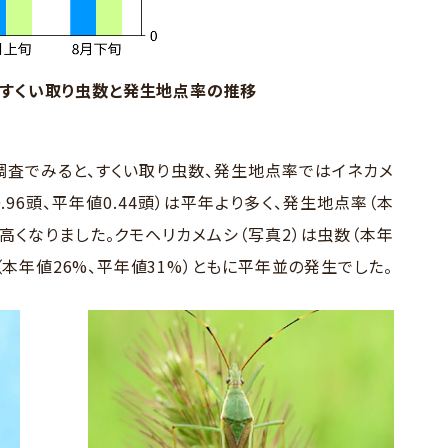
類すくい取り虫数と発生地点率の推移
査でみると、すくい取り虫数、発生地点率ではイネカメ
.96頭、平年値0.44頭）は平年より多く、発生地点率（本
や高くなりました。クモヘリカメムシ（写真2）は虫数（本年
率（本年値26%、平年値31%）ともに平年並の発生でした。