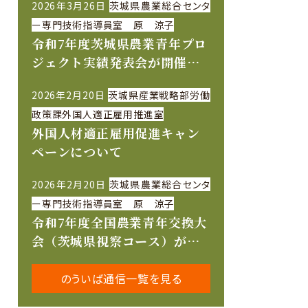
2026年3月26日
茨城県農業総合センタ
ー専門技術指導員室 原 涼子
令和7年度茨城県農業青年プロ
ジェクト実績発表会が開催さ
れました
2026年2月20日
茨城県産業戦略部労働
政策課外国人適正雇用推進室
外国人材適正雇用促進キャン
ペーンについて
2026年2月20日
茨城県農業総合センタ
ー専門技術指導員室 原 涼子
令和7年度全国農業青年交換大
会（茨城県視察コース）が開
催されました
のういば通信一覧を見る