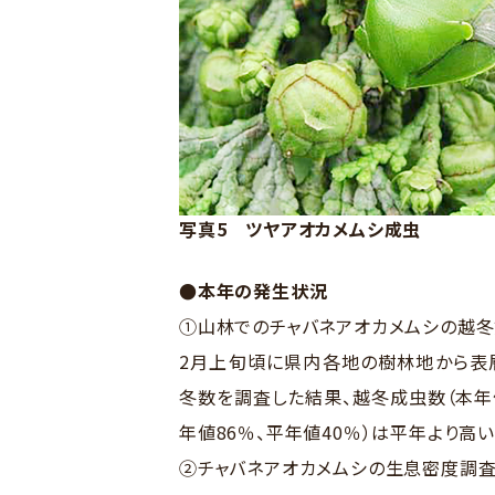
写真5 ツヤアオカメムシ成虫
●本年の発生状況
①山林でのチャバネアオカメムシの越冬数
2月上旬頃に県内各地の樹林地から表層
冬数を調査した結果、越冬成虫数（本年値
年値86％、平年値40％）は平年より高
②チャバネアオカメムシの生息密度調査（