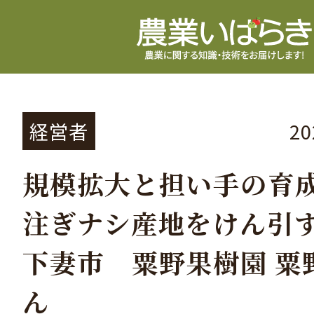
経営者
2
規模拡大と担い手の育
注ぎナシ産地をけん引
下妻市 粟野果樹園 粟
ん