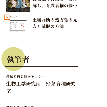
解し、育成者権の侵害
が発生しないように注
5
意しましょう！
土壌診断の処方箋の見
方と減肥の方法
執筆者
茨城県農業総合センター
生物工学研究所 野菜育種研究
室