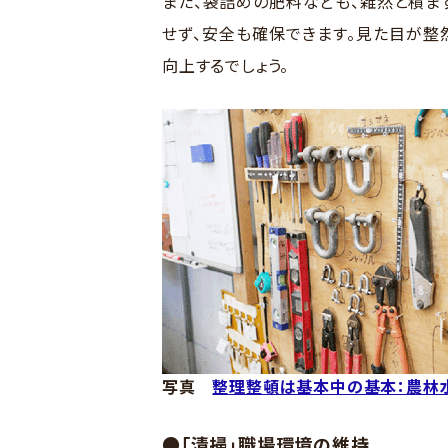
また、袋詰めの肥料なども、雑然と積ま
せず、安全も確保できます。見た目が整
向上するでしょう。
写真
整理整頓は基本中の基本：農林
●「清掃」職場環境の維持