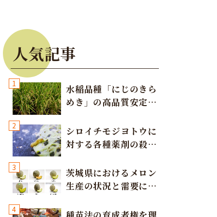
人気記事
1
水稲品種「にじのきら
めき」の高品質安定多
収栽培方法
2
シロイチモジヨトウに
対する各種薬剤の殺虫
効果
3
茨城県におけるメロン
生産の状況と需要に応
じた取り組み
4
種苗法の育成者権を理