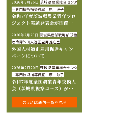
2026年3月26日
茨城県農業総合センタ
ー専門技術指導員室 原 涼子
令和7年度茨城県農業青年プロ
ジェクト実績発表会が開催さ
れました
2026年2月20日
茨城県産業戦略部労働
政策課外国人適正雇用推進室
外国人材適正雇用促進キャン
ペーンについて
2026年2月20日
茨城県農業総合センタ
ー専門技術指導員室 原 涼子
令和7年度全国農業青年交換大
会（茨城県視察コース）が開
催されました
のういば通信一覧を見る