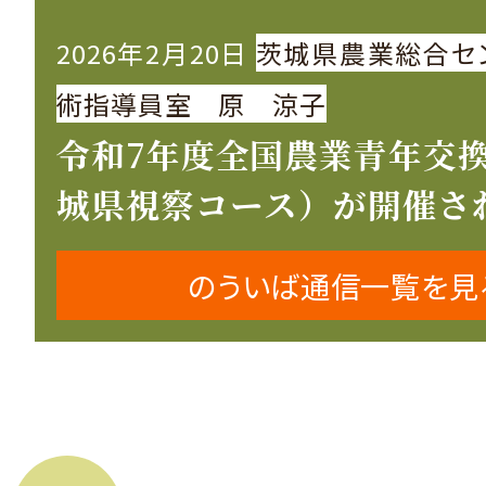
2026年2月20日
茨城県農業総合セ
術指導員室 原 涼子
令和7年度全国農業青年交
城県視察コース）が開催さ
のういば通信一覧を見