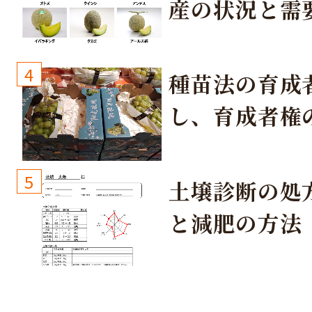
産の状況と需
取り組み
4
種苗法の育成
し、育成者権
生しないよう
しょう！
5
土壌診断の処
と減肥の方法