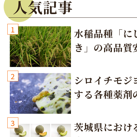
人気記事
1
水稲品種「に
き」の高品質
培方法
2
シロイチモジ
する各種薬剤
3
茨城県におけ