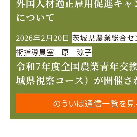
外国人材適正雇用促進キャ
について
2026年2月20日
茨城県農業総合セ
術指導員室 原 涼子
令和7年度全国農業青年交
城県視察コース）が開催さ
のういば通信一覧を見