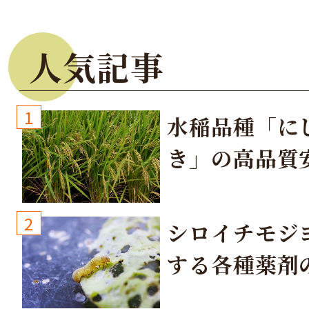
人気記事
1
水稲品種「に
き」の高品質
培方法
2
シロイチモジ
する各種薬剤