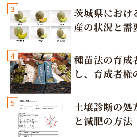
3
茨城県におけ
産の状況と需
取り組み
4
種苗法の育成
し、育成者権
生しないよう
しょう！
5
土壌診断の処
と減肥の方法