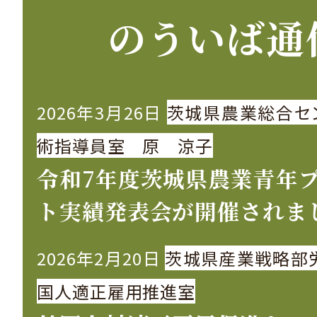
のういば通
2026年3月26日
茨城県農業総合セ
術指導員室 原 涼子
令和7年度茨城県農業青年
ト実績発表会が開催されま
2026年2月20日
茨城県産業戦略部
国人適正雇用推進室