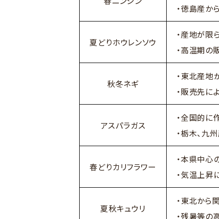
春ニンジン
・徳島産か
・産地が限
夏どりホウレンソウ
・高温期の
・東北産地
秋冬ネギ
・販売先に
・全国的に
アスパラガス
・栃木、九
・本県中心
春どりカリフラワー
・気温上昇
・東北から
夏秋キュウリ
・残暑等の