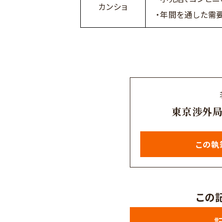
カンショ
・年間を通した需
東京渉外
この執
この