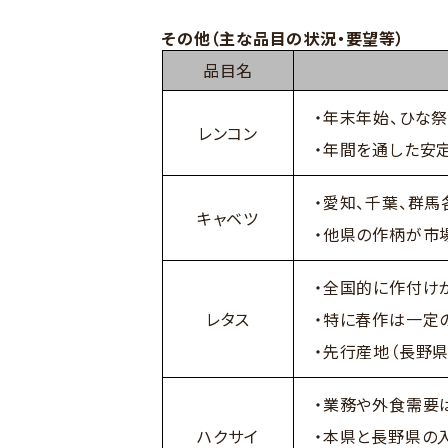
その他（主な品目の状況・要望等）
品目名
・年末年始、ひな
レンコン
・年間を通した安
・愛知、千葉、群
キャベツ
・他県の作柄が市
・全国的に作付け
レタス
・特に春作は一定
・先行産地（長野
・業務や外食需要
ハクサイ
・本県と長野県の