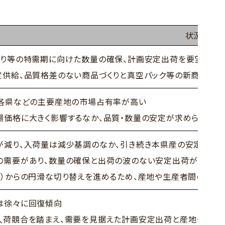
状況・要望
祭り等の特需期に向けた数量の確保、計画安定出荷を要望
定供給、品質格差のない商品づくりと真空パック等の新商材の
馬各県などの主要産地の市場占有率が高い
場価格に大きく影響するなか、品質・数量の安定が求められ、一
が減り、入荷量は減少基調のなか、引き続き本県産の安定出荷
の需要があり、数量の確保と出荷の波のない安定出荷が望まれ
県）からの円滑な切り替えを進めるため、産地や生産者間の格差
は徐々に回復傾向
入荷競合を踏まえ、需要を見据えた計画安定出荷と産地・生産