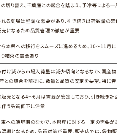
らの切り替え、千葉産との競合を踏まえ、予冷等による一層の品
られる夏場は堅調な需要があり、引き続き出荷数量の確保を要
販売になるため品質管理の徹底が重要
から本県への移行をスムーズに進めるため、10～11月にかけ
より結束の需要あり
作付け減から市場入荷量は減少傾向となるなか、国産物への需
州産との競合を前提に、数量と品質の安定を要望。特に春先は
の販売となる4～6月は需要が安定しており、引き続き計画的な
に伴う品質低下に注意
関東への端境期のなかで、本県産に対する一定の需要があり、
高温期となるため、品質対策が重要。販売店では、袋物販売も盛