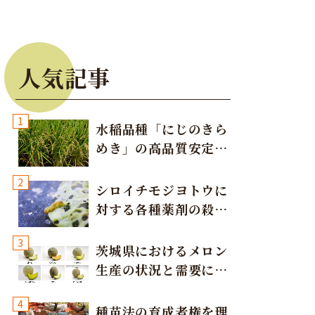
質管理と安定が望まれる
望
人気記事
て特に品質重視の出荷を要望
1
水稲品種「にじのきら
めき」の高品質安定多
収栽培方法
要が根強い
2
シロイチモジヨトウに
発泡箱出荷の需要が高まる
対する各種薬剤の殺虫
効果
生産と数量の確保を要望
3
茨城県におけるメロン
生産の状況と需要に応
じた取り組み
引き続き数量の安定および増産を要望
4
種苗法の育成者権を理
況