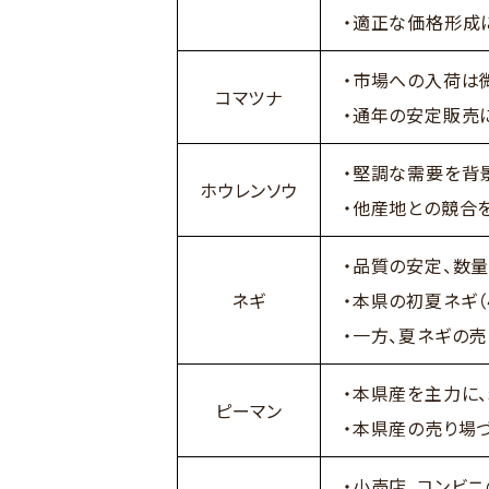
・適正な価格形成
・市場への入荷は
コマツナ
・通年の安定販売
・堅調な需要を背
ホウレンソウ
・他産地との競合
・品質の安定、数
ネギ
・本県の初夏ネギ
・一方、夏ネギの
・本県産を主力に
ピーマン
・本県産の売り場
・小売店、コンビ