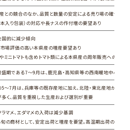
木産との競合のなか、品質と数量の安定による売り場の確保が重
～5本入り包装）の対応や長ナスの作付増の要望あり
全国的に減少傾向
月の市場評価の高い本県産の増産要望あり
成やミニトマトも含めトマト類による本県産の周年販売への対応
荷盛期である7～9月は、鹿児島・高知県等の西南暖地中心の販
の5～7月は、兵庫等の既存産地に加え、北陸・東北産地が増
が多く、品質を重視した生産および選別が重要
、ソラマメ、エダマメの入荷は減少基調
も旬の商材として、安定出荷と増産を要望。高温期出荷の際は、