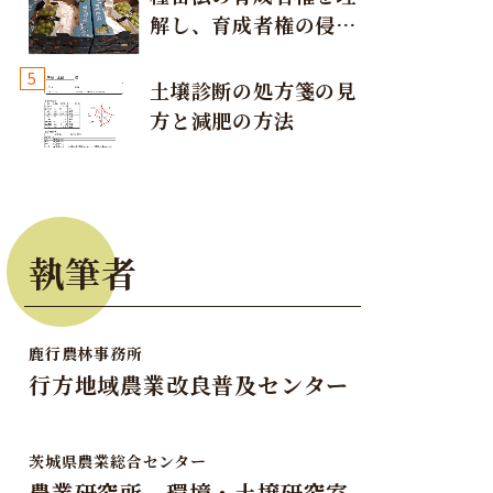
解し、育成者権の侵害
要
が発生しないように注
5
意しましょう！
土壌診断の処方箋の見
方と減肥の方法
も重要
執筆者
売。一方、関東近在産への需要もあり、引き続き安定出荷と増産
加傾向で競合が激化している。佐賀県の入荷が減少基調から関東
鹿行農林事務所
行方地域農業改良普及センター
特に品質管理に注意
茨城県農業総合センター
農業研究所 環境・土壌研究室