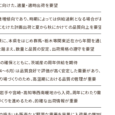
に向けた、適量・適時出荷を要望
微増傾向であり、時期によっては供給過剰となる場合がある
にむけた計画出荷と夏から秋にかけての品質向上を要望
景に、本県をはじめ群馬・栃木等関東近在から年間を通した入
を踏まえ、数量と品質の安定、出荷規格の遵守を要望
量の確保とともに、茨城産の周年供給を期待
（4～6月）は品質良好で評価が高く安定した需要があり、引き
売り場づくりのため、高温期における品質の管理が重要
、岩手や宮崎・高知等西南暖地から入荷。周年にわたり需要は安
づくりを進めるため、的確な出荷情報が重要
ニの焼きいも販売など堅調な需要を背景に入荷量の増加傾向が