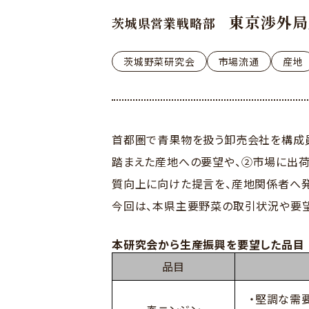
東京渉外局
茨城県営業戦略部
茨城野菜研究会
市場流通
産地
首都圏で青果物を扱う卸売会社を構成員
踏まえた産地への要望や、②市場に出
質向上に向けた提言を、産地関係者へ発
今回は、本県主要野菜の取引状況や要望
本研究会から生産振興を要望した品目
品目
・堅調な需