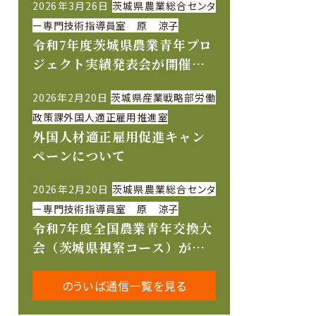
2026年3月26日
茨城県農業総合センタ
ー専門技術指導員室 原 涼子
令和7年度茨城県農業青年プロ
ジェクト実績発表会が開催さ
れました
2026年2月20日
茨城県産業戦略部労働
政策課外国人適正雇用推進室
外国人材適正雇用促進キャン
ペーンについて
2026年2月20日
茨城県農業総合センタ
ー専門技術指導員室 原 涼子
令和7年度全国農業青年交換大
会（茨城県視察コース）が開
催されました
況・要望等
のういば通信一覧を見る