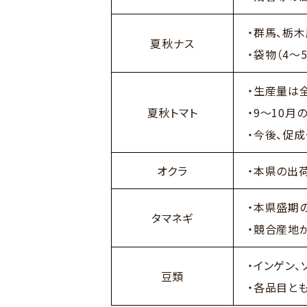
・群馬、栃
夏秋ナス
・袋物（4
・生産量は
夏秋トマト
・9～10
・今後、促
オクラ
・本県の出
・本県盛期
タマネギ
・競合産地
・インゲン
豆類
・各品目と