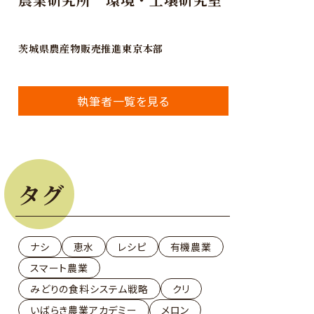
等
茨城県農産物販売推進東京本部
執筆者一覧を見る
提案による需要喚起が重要
方で加工・業務用の契約取引など販売の多角化、差別化商品づ
タグ
を要望
る
のない品質が重要
ナシ
恵水
レシピ
有機農業
スマート農業
みどりの食料システム戦略
クリ
者間の品質格差の是正が重要
いばらき農業アカデミー
メロン