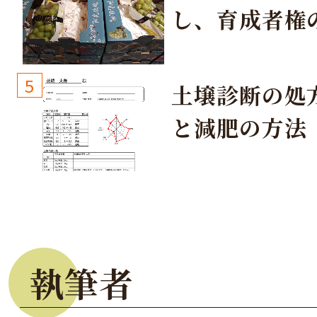
し、育成者権
生しないよう
しょう！
5
土壌診断の処
と減肥の方法
執筆者