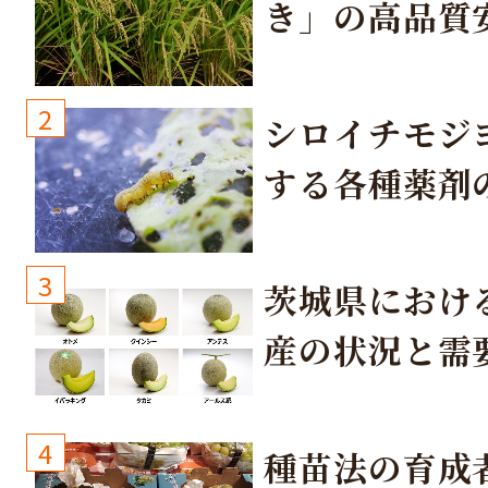
き」の高品質
培方法
2
シロイチモジ
する各種薬剤
3
茨城県におけ
産の状況と需
取り組み
4
種苗法の育成