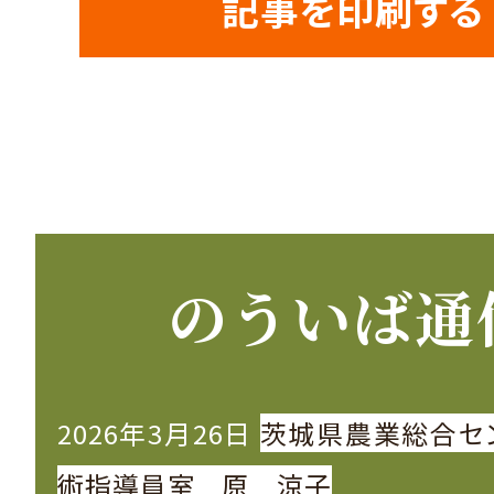
記事を印刷する
のういば通
2026年3月26日
茨城県農業総合セ
術指導員室 原 涼子