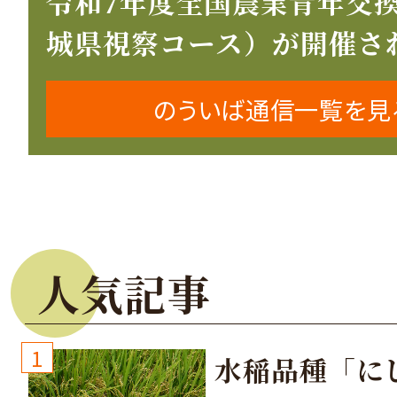
令和7年度全国農業青年交
城県視察コース）が開催さ
のういば通信一覧を見
人気記事
1
水稲品種「に