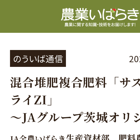
のういば通信
2
混合堆肥複合肥料「サ
ライZI」
～JAグループ茨城オリ
生産資材部 肥料
JA全農いばらき