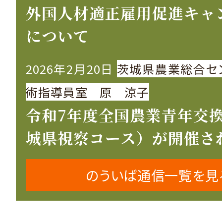
外国人材適正雇用促進キャ
について
2026年2月20日
茨城県農業総合セ
術指導員室 原 涼子
令和7年度全国農業青年交
城県視察コース）が開催さ
のういば通信一覧を見