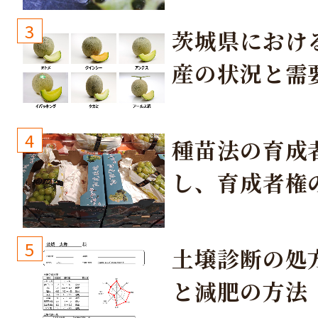
3
茨城県におけ
産の状況と需
取り組み
4
種苗法の育成
し、育成者権
生しないよう
しょう！
5
土壌診断の処
と減肥の方法