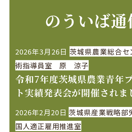
のういば通
2026年3月26日
茨城県農業総合セ
術指導員室 原 涼子
令和7年度茨城県農業青年
ト実績発表会が開催されま
2026年2月20日
茨城県産業戦略部
国人適正雇用推進室