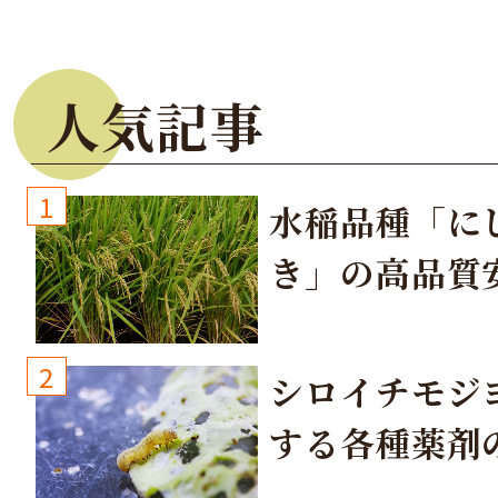
人気記事
1
水稲品種「に
き」の高品質
培方法
2
シロイチモジ
する各種薬剤