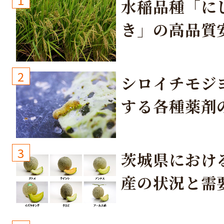
水稲品種「に
き」の高品質
培方法
2
シロイチモジ
する各種薬剤
3
茨城県におけ
産の状況と需
取り組み