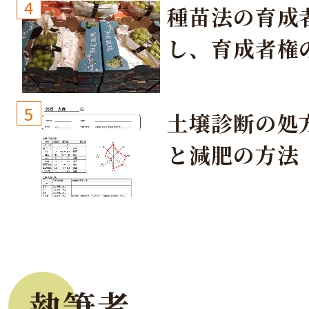
4
種苗法の育成
し、育成者権
生しないよう
しょう！
5
土壌診断の処
と減肥の方法
執筆者