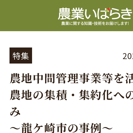
特集
2
農地中間管理事業等を
農地の集積・集約化へ
み
～龍ケ崎市の事例～