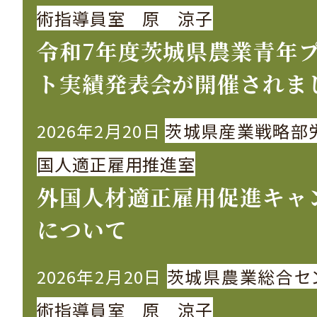
術指導員室 原 涼子
令和7年度茨城県農業青年
ト実績発表会が開催されま
2026年2月20日
茨城県産業戦略部
国人適正雇用推進室
外国人材適正雇用促進キャ
について
2026年2月20日
茨城県農業総合セ
術指導員室 原 涼子