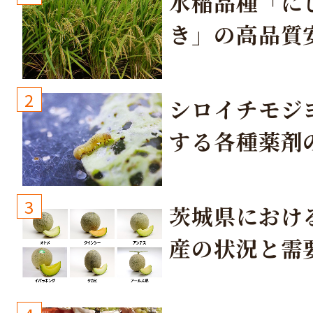
水稲品種「に
き」の高品質
培方法
2
シロイチモジ
する各種薬剤
3
茨城県におけ
産の状況と需
取り組み