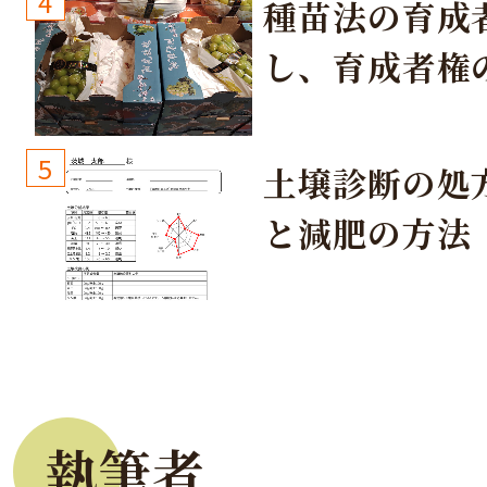
4
種苗法の育成
し、育成者権
生しないよう
しょう！
5
土壌診断の処
と減肥の方法
執筆者