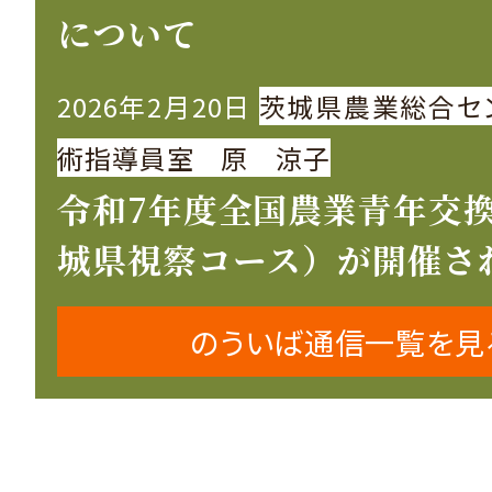
について
2026年2月20日
茨城県農業総合セ
術指導員室 原 涼子
令和7年度全国農業青年交
城県視察コース）が開催さ
のういば通信一覧を見