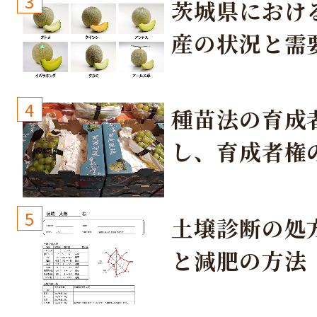
3
茨城県におけ
産の状況と需
取り組み
4
種苗法の育成
し、育成者権
生しないよう
しょう！
5
土壌診断の処
と減肥の方法