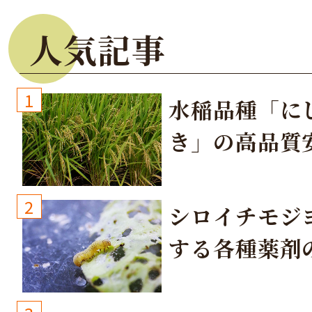
人気記事
1
水稲品種「に
き」の高品質
培方法
2
シロイチモジ
する各種薬剤