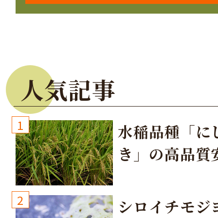
人気記事
1
水稲品種「に
き」の高品質
培方法
2
シロイチモジ