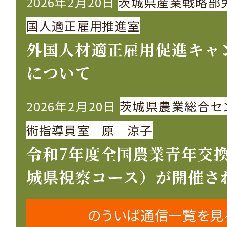
2026年2月20日
茨城県産業戦略部
国人適正雇用推進室
外国人材適正雇用促進キャ
について
2026年2月20日
茨城県農業総合セ
術指導員室 原 涼子
令和7年度全国農業青年交
城県視察コース）が開催さ
のういば通信一覧を見