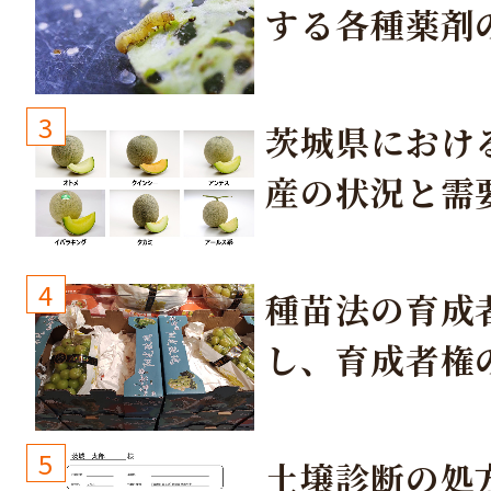
する各種薬剤
3
茨城県におけ
産の状況と需
取り組み
4
種苗法の育成
し、育成者権
生しないよう
しょう！
5
土壌診断の処