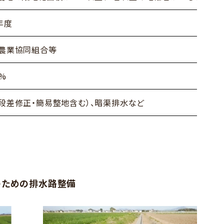
年度
、農業協同組合等
5%
段差修正・簡易整地含む）、暗渠排水など
のための排水路整備