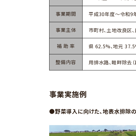
事業期間
平成30年度～令和9
事業主体
市町村、土地改良区
補 助 率
県 62.5%、地元 37.
整備内容
用排水路、畦畔除去（
事業実施例
●野菜導入に向けた、地表水排除