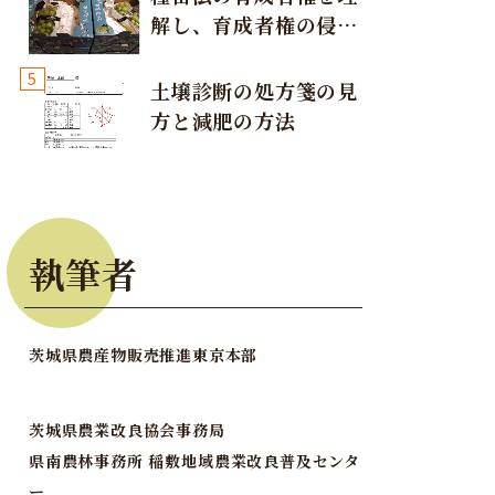
解し、育成者権の侵害
が発生しないように注
5
意しましょう！
土壌診断の処方箋の見
方と減肥の方法
執筆者
茨城県農産物販売推進東京本部
茨城県農業改良協会事務局
県南農林事務所 稲敷地域農業改良普及センタ
ー