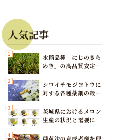
人気記事
1
水稲品種「にじのきら
めき」の高品質安定多
収栽培方法
2
シロイチモジヨトウに
対する各種薬剤の殺虫
効果
3
茨城県におけるメロン
生産の状況と需要に応
じた取り組み
4
種苗法の育成者権を理