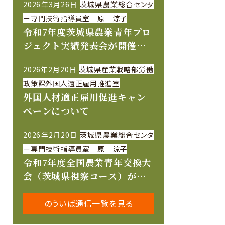
2026年3月26日
茨城県農業総合センタ
ー専門技術指導員室 原 涼子
令和7年度茨城県農業青年プロ
ジェクト実績発表会が開催さ
れました
2026年2月20日
茨城県産業戦略部労働
政策課外国人適正雇用推進室
外国人材適正雇用促進キャン
ペーンについて
2026年2月20日
茨城県農業総合センタ
ー専門技術指導員室 原 涼子
令和7年度全国農業青年交換大
会（茨城県視察コース）が開
催されました
のういば通信一覧を見る