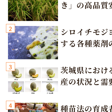
き」の高品質
培方法
2
シロイチモジ
する各種薬剤
3
茨城県におけ
産の状況と需
取り組み
4
種苗法の育成