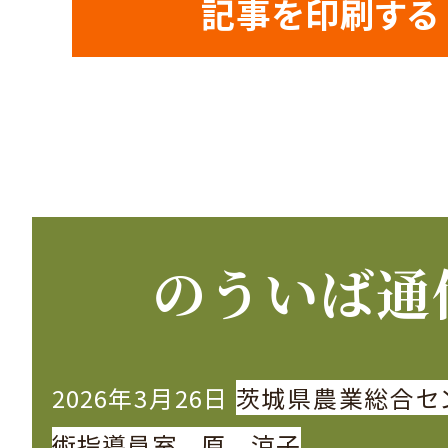
記事を印刷する
のういば通
2026年3月26日
茨城県農業総合セ
術指導員室 原 涼子