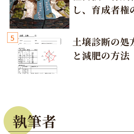
し、育成者権
生しないよう
しょう！
5
土壌診断の処
と減肥の方法
執筆者