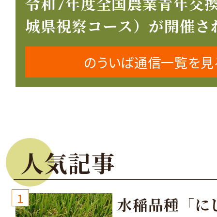
令和7年度全国農業青年交
城県視察コース）が開催さ
のういば通信一覧を見
人気記事
1
水稲品種「に