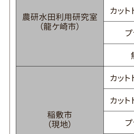
カット
農研水田利用研究室
（龍ケ崎市）
プ
カット
カット
稲敷市
プ
（現地）