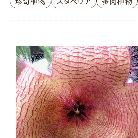
珍奇植物
スタぺリア
多肉植物