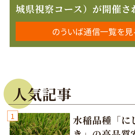
城県視察コース）が開催さ
のういば通信一覧を見
人気記事
1
水稲品種「に
き」の高品質