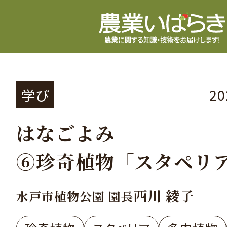
学び
2
はなごよみ
⑥珍奇植物「スタペリ
西川 綾子
水戸市植物公園 園長