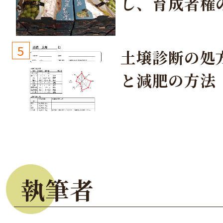
し、育成者権
生しないよう
しょう！
5
土壌診断の処
と減肥の方法
執筆者