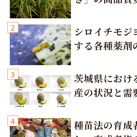
培方法
2
シロイチモジ
する各種薬剤
3
茨城県におけ
産の状況と需
取り組み
4
種苗法の育成