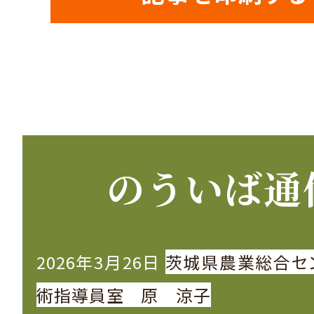
のういば通
2026年3月26日
茨城県農業総合セ
術指導員室 原 涼子