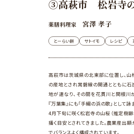
③高萩市 松岩寺
宮澤 孝子
薬膳料理家
とーらい餅
サトイモ
レシピ
高萩市は茨城県の北東部に位置し、山林
の産地とされ常磐線の開通とともに石
地が連なり、その間を花貫川と関根川が
『万葉集』にも「手綱の浜の歌」として詠
4月下旬に咲く松岩寺の山桜（推定樹齢
播く目安とされてきました。農業産出額
でバランスよく構成されています。