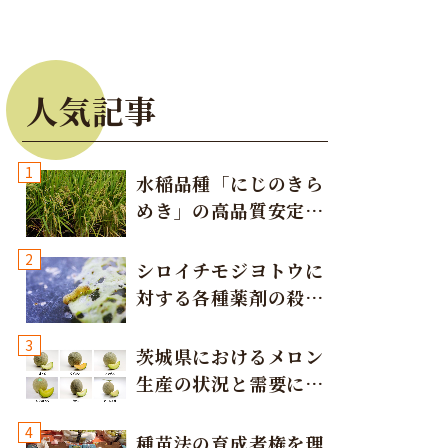
人気記事
1
水稲品種「にじのきら
めき」の高品質安定多
収栽培方法
2
シロイチモジヨトウに
対する各種薬剤の殺虫
効果
3
茨城県におけるメロン
生産の状況と需要に応
じた取り組み
4
種苗法の育成者権を理