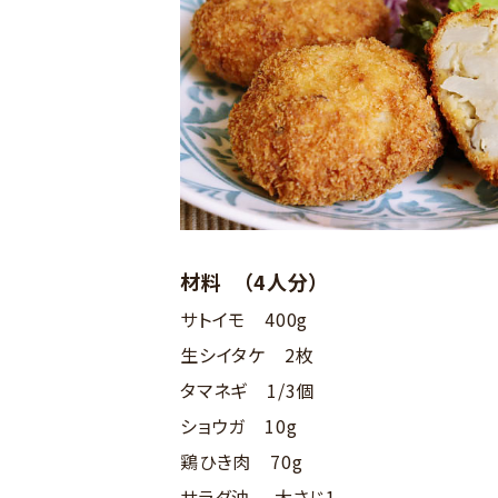
材料 （4人分）
サトイモ 400g
生シイタケ 2枚
タマネギ 1/3個
ショウガ 10g
鶏ひき肉 70g
サラダ油 大さじ1