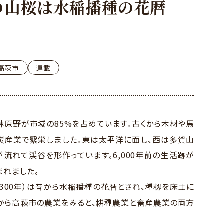
の山桜は水稲播種の花暦
高萩市
連載
原野が市域の85%を占めています。古くから木材や馬
炭産業で繫栄しました。東は太平洋に面し、西は多賀山
流れて渓谷を形作っています。6,000年前の生活跡が
まれました。
300年）は昔から水稲播種の花暦とされ、種籾を床土に
から高萩市の農業をみると、耕種農業と畜産農業の両方