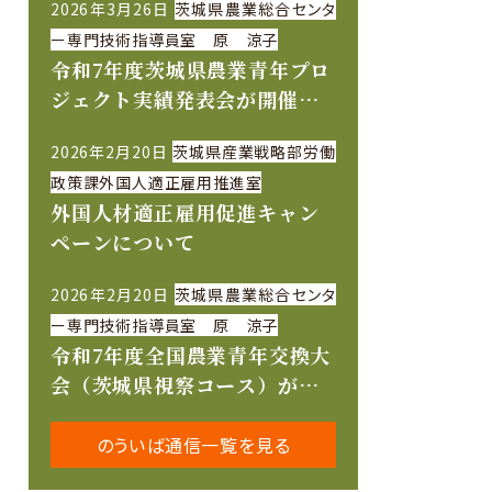
2026年3月26日
茨城県農業総合センタ
ー専門技術指導員室 原 涼子
令和7年度茨城県農業青年プロ
ジェクト実績発表会が開催さ
れました
2026年2月20日
茨城県産業戦略部労働
政策課外国人適正雇用推進室
外国人材適正雇用促進キャン
ペーンについて
2026年2月20日
茨城県農業総合センタ
ー専門技術指導員室 原 涼子
令和7年度全国農業青年交換大
会（茨城県視察コース）が開
催されました
のういば通信一覧を見る