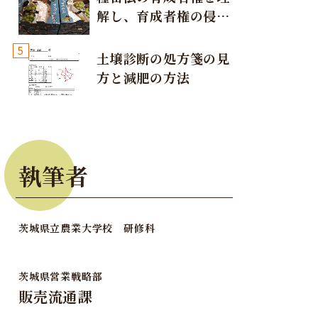
解し、育成者権の侵害
が発生しないように注
5
意しましょう！
土壌診断の処方箋の見
方と減肥の方法
執筆者
茨城県立農業大学校 研修科
茨城県営業戦略部
販売流通課