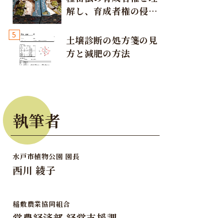
解し、育成者権の侵害
が発生しないように注
5
意しましょう！
土壌診断の処方箋の見
方と減肥の方法
執筆者
水戸市植物公園 園長
西川 綾子
稲敷農業協同組合
営農経済部 経営支援課