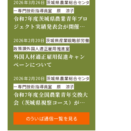
2026年3月26日
茨城県農業総合センタ
ー専門技術指導員室 原 涼子
令和7年度茨城県農業青年プロ
ジェクト実績発表会が開催さ
れました
2026年2月20日
茨城県産業戦略部労働
政策課外国人適正雇用推進室
外国人材適正雇用促進キャン
ペーンについて
2026年2月20日
茨城県農業総合センタ
ー専門技術指導員室 原 涼子
令和7年度全国農業青年交換大
会（茨城県視察コース）が開
催されました
のういば通信一覧を見る