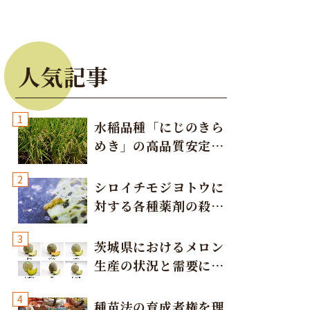
人気記事
1
水稲品種「にじのきら
めき」の高品質安定多
収栽培方法
2
シロイチモジヨトウに
対する各種薬剤の殺虫
効果
3
茨城県におけるメロン
生産の状況と需要に応
じた取り組み
4
種苗法の育成者権を理