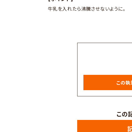
牛乳を入れたら沸騰させないように。
この執
この