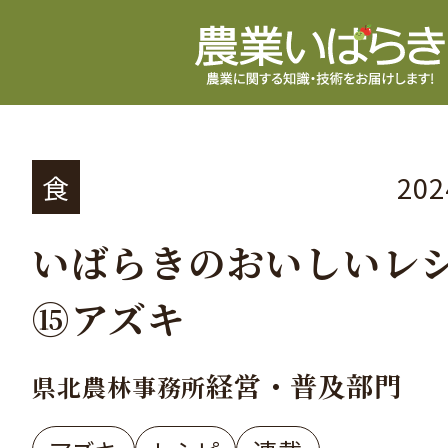
食
20
いばらきのおいしいレ
⑮アズキ
経営・普及部門
県北農林事務所