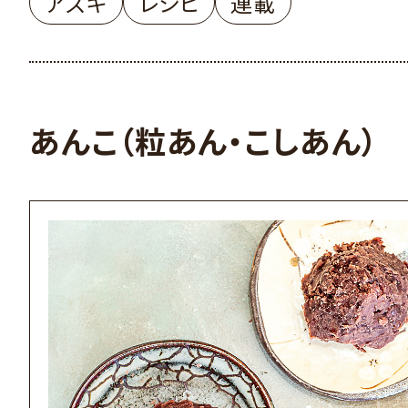
アズキ
レシピ
連載
あんこ（粒あん・こしあん）