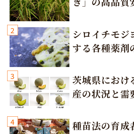
き」の高品質
培方法
2
シロイチモジ
する各種薬剤
3
茨城県におけ
産の状況と需
取り組み
4
種苗法の育成