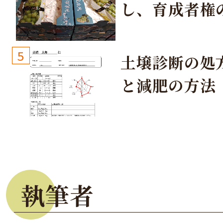
し、育成者権
生しないよう
しょう！
5
土壌診断の処
と減肥の方法
執筆者