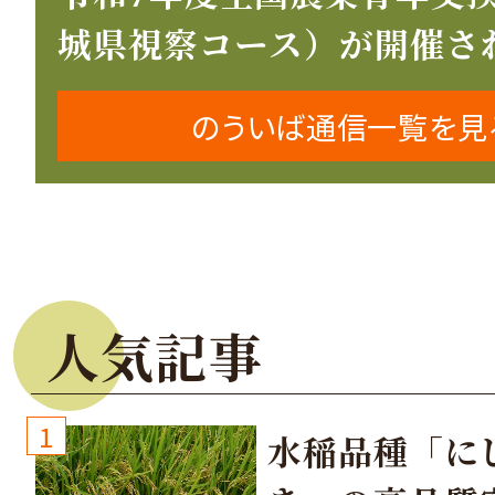
城県視察コース）が開催さ
のういば通信一覧を見
人気記事
1
水稲品種「に