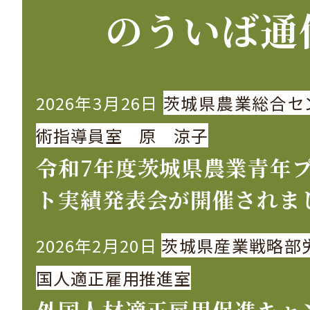
のういば通
2026年3月26日
茨城県農業総合セ
術指導員室 原 涼子
令和7年度茨城県農業青年
ト実績発表会が開催されま
2026年2月20日
茨城県産業戦略部
国人適正雇用推進室
外国人材適正雇用促進キャ