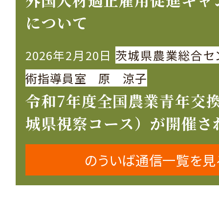
について
2026年2月20日
茨城県農業総合セ
術指導員室 原 涼子
令和7年度全国農業青年交
城県視察コース）が開催さ
のういば通信一覧を見