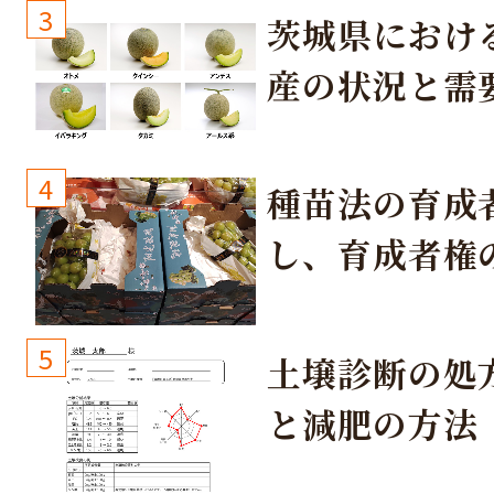
3
茨城県におけ
産の状況と需
取り組み
4
種苗法の育成
し、育成者権
生しないよう
しょう！
5
土壌診断の処
と減肥の方法