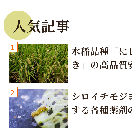
人気記事
1
水稲品種「に
き」の高品質
培方法
2
シロイチモジ
する各種薬剤