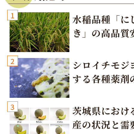
1
水稲品種「に
き」の高品質
培方法
2
シロイチモジ
する各種薬剤
3
茨城県におけ
産の状況と需