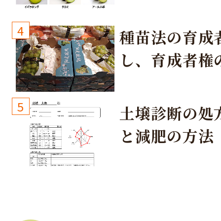
取り組み
4
種苗法の育成
し、育成者権
生しないよう
しょう！
5
土壌診断の処
と減肥の方法