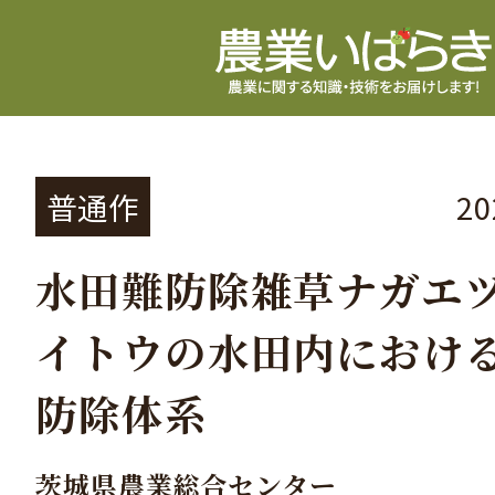
普通作
2
水田難防除雑草ナガエ
イトウの水田内におけ
防除体系
茨城県農業総合センター