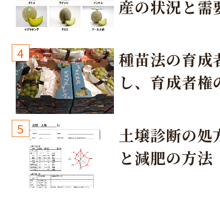
産の状況と需
取り組み
4
種苗法の育成
し、育成者権
生しないよう
しょう！
5
土壌診断の処
と減肥の方法