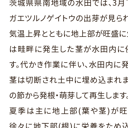
茨城県県南地域の水田では、3月
ガエツルノゲイトウの出芽が見ら
気温上昇とともに地上部が旺盛に
は畦畔に発生した茎が水田内に
す。代かき作業に伴い、水田内に
茎は切断され土中に埋め込まれま
の節から発根・萌芽して再生します
夏季は主に地上部(葉や茎)が旺
徐々に地下部(根)に栄養をため