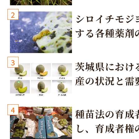
2
シロイチモジ
する各種薬剤
3
茨城県におけ
産の状況と需
取り組み
4
種苗法の育成
し、育成者権