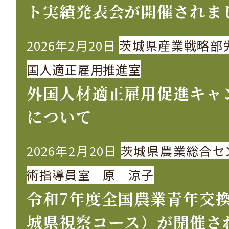
ト実績発表会が開催されま
2026年2月20日
茨城県産業戦略部
国人適正雇用推進室
外国人材適正雇用促進キャ
について
2026年2月20日
茨城県農業総合セ
術指導員室 原 涼子
令和7年度全国農業青年交
城県視察コース）が開催さ