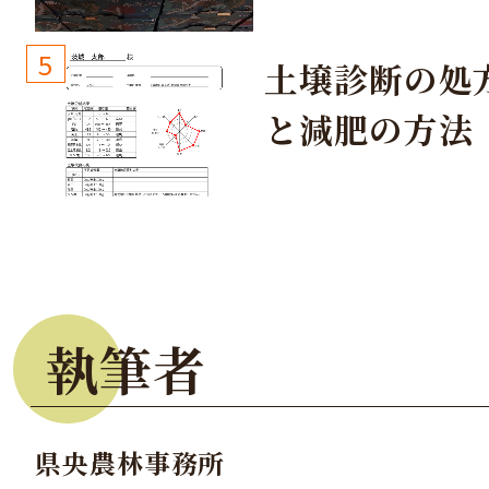
生しないよう
しょう！
5
土壌診断の処
と減肥の方法
執筆者
県央農林事務所