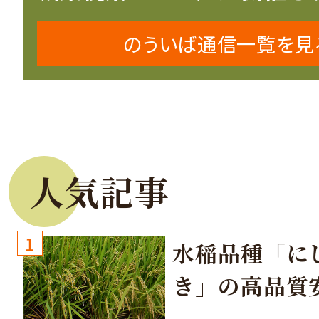
のういば通信一覧を見
人気記事
1
水稲品種「に
き」の高品質
培方法