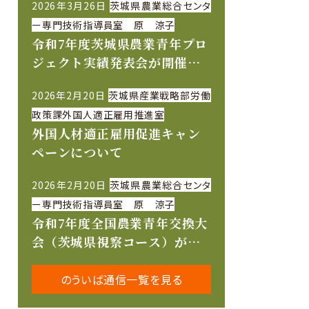
2026年3月26日
茨城県農業総合センタ
ー専門技術指導員室 原 涼子
令和7年度茨城県農業青年プロ
ジェクト実績発表会が開催さ
れました
2026年2月20日
茨城県産業戦略部労働
政策課外国人適正雇用推進室
外国人材適正雇用促進キャン
ペーンについて
2026年2月20日
茨城県農業総合センタ
ー専門技術指導員室 原 涼子
令和7年度全国農業青年交換大
会（茨城県視察コース）が開
催されました
のういば通信一覧を見る