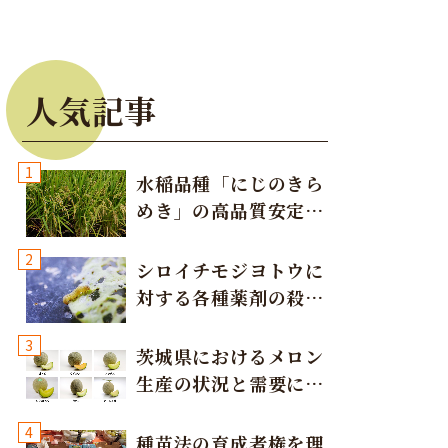
人気記事
1
水稲品種「にじのきら
めき」の高品質安定多
収栽培方法
2
シロイチモジヨトウに
対する各種薬剤の殺虫
効果
3
茨城県におけるメロン
生産の状況と需要に応
じた取り組み
4
種苗法の育成者権を理