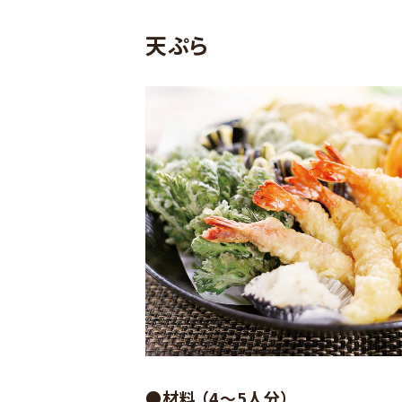
天ぷら
●材料 （4～5人分）