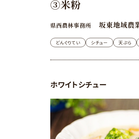
③米粉
坂東地域農
県西農林事務所
どんぐりてい
シチュー
天ぷら
ホワイトシチュー