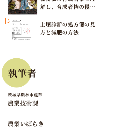
解し、育成者権の侵害
が発生しないように注
5
意しましょう！
土壌診断の処方箋の見
方と減肥の方法
執筆者
茨城県農林水産部
農業技術課
農業いばらき