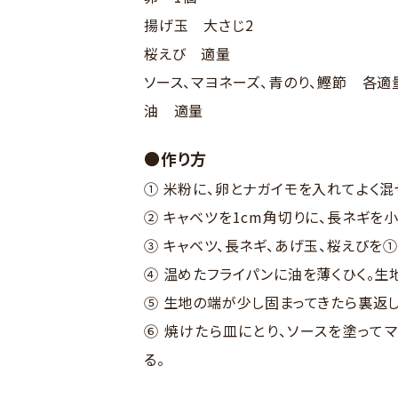
揚げ玉 大さじ2
桜えび 適量
ソース、マヨネーズ、青のり、鰹節 各適
油 適量
●作り方
① 米粉に、卵とナガイモを入れてよく混
② キャベツを1cm角切りに、長ネギを
③ キャベツ、長ネギ、あげ玉、桜えびを①
④ 温めたフライパンに油を薄くひく。生
⑤ 生地の端が少し固まってきたら裏返し
⑥ 焼けたら皿にとり、ソースを塗って
る。