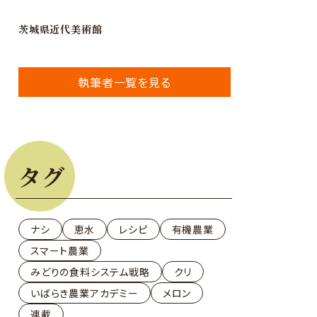
茨城県近代美術館
執筆者一覧を見る
タグ
ナシ
恵水
レシピ
有機農業
スマート農業
みどりの食料システム戦略
クリ
いばらき農業アカデミー
メロン
連載