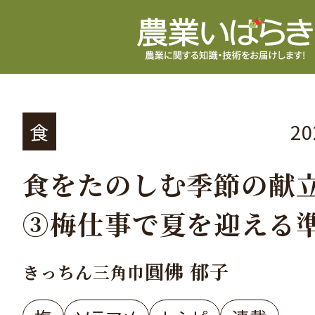
食
2
食をたのしむ季節の献
③梅仕事で夏を迎える
圓佛 郁子
きっちん三角巾