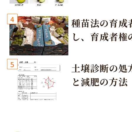
取り組み
4
種苗法の育成
し、育成者権
生しないよう
しょう！
5
土壌診断の処
と減肥の方法