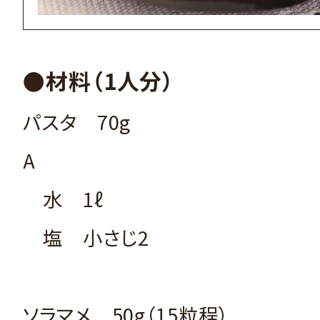
●材料（1人分）
パスタ 70g
A
水 1ℓ
塩 小さじ2
ソラマメ 50g（15粒程）