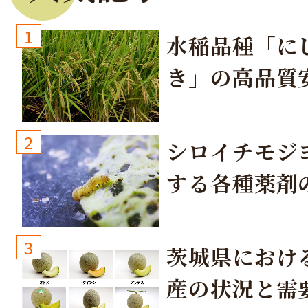
1
水稲品種「に
き」の高品質
培方法
2
シロイチモジ
する各種薬剤
3
茨城県におけ
産の状況と需