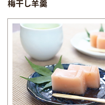
梅干し羊羹