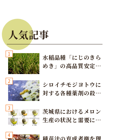
人気記事
1
水稲品種「にじのきら
めき」の高品質安定多
収栽培方法
2
シロイチモジヨトウに
対する各種薬剤の殺虫
効果
3
茨城県におけるメロン
生産の状況と需要に応
じた取り組み
4
種苗法の育成者権を理