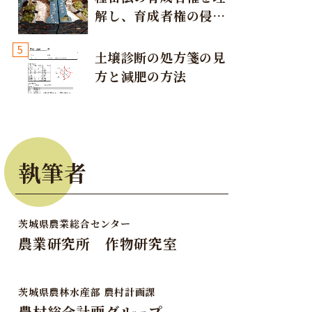
解し、育成者権の侵害
が発生しないように注
5
意しましょう！
土壌診断の処方箋の見
方と減肥の方法
執筆者
茨城県農業総合センター
農業研究所 作物研究室
茨城県農林水産部 農村計画課
農村総合計画グループ