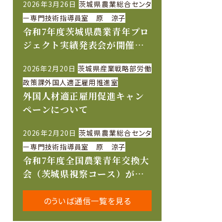
2026年3月26日
茨城県農業総合センタ
ー専門技術指導員室 原 涼子
令和7年度茨城県農業青年プロ
ジェクト実績発表会が開催さ
れました
2026年2月20日
茨城県産業戦略部労働
政策課外国人適正雇用推進室
外国人材適正雇用促進キャン
ペーンについて
2026年2月20日
茨城県農業総合センタ
ー専門技術指導員室 原 涼子
令和7年度全国農業青年交換大
会（茨城県視察コース）が開
催されました
のういば通信一覧を見る