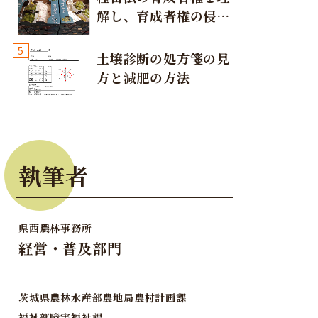
して）
解し、育成者権の侵害
が発生しないように注
5
意しましょう！
土壌診断の処方箋の見
方と減肥の方法
対象
選択
執筆者
ない
部終身）
県西農林事務所
経営・普及部門
茨城県農林水産部農地局農村計画課
福祉部障害福祉課