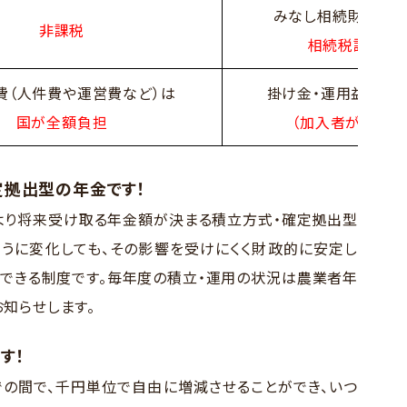
みなし相続財産とし
非課税
相続税課税
費（人件費や運営費など）は
掛け金・運用益から
国が全額負担
（加入者が負担）
定拠出型の年金です！
より将来受け取る年金額が決まる積立方式・確定拠出型
うに変化しても、その影響を受けにくく財政的に安定し
できる制度です。毎年度の積立・運用の状況は農業者年
知らせします。
す！
での間で、千円単位で自由に増減させることができ、いつ