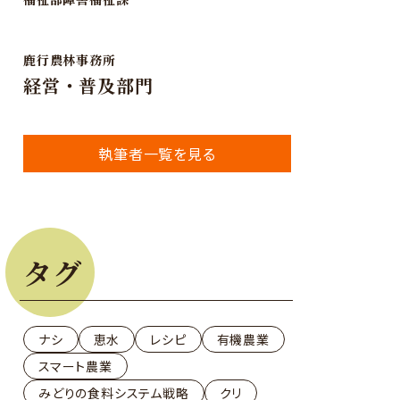
て
鹿行農林事務所
経営・普及部門
支出
執筆者一覧を見る
タグ
ナシ
恵水
レシピ
有機農業
スマート農業
みどりの食料システム戦略
クリ