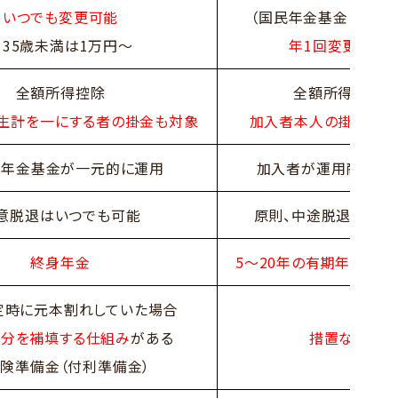
いつでも変更可能
（国民年金基金と合算
※35歳未満は1万円～
年1回変更可能
全額所得控除
全額所得控除
生計を一にする者の掛金も対象
加入者本人の掛金のみ
者年金基金が一元的に運用
加入者が運用商品を
意脱退はいつでも可能
原則、中途脱退はでき
終身年金
5～20年の有期年金
（一
定時に元本割れしていた場合
ス分を補填する仕組み
がある
措置なし
険準備金（付利準備金）