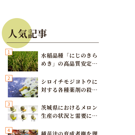
人気記事
1
水稲品種「にじのきら
めき」の高品質安定多
収栽培方法
2
シロイチモジヨトウに
対する各種薬剤の殺虫
効果
3
茨城県におけるメロン
生産の状況と需要に応
eCo）
じた取り組み
4
種苗法の育成者権を理