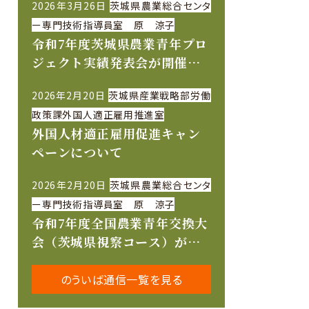
2026年3月26日
茨城県農業総合センタ
ー専門技術指導員室 原 涼子
令和7年度茨城県農業青年プロ
ジェクト実績発表会が開催さ
れました
2026年2月20日
茨城県産業戦略部労働
政策課外国人適正雇用推進室
外国人材適正雇用促進キャン
ペーンについて
2026年2月20日
茨城県農業総合センタ
ー専門技術指導員室 原 涼子
令和7年度全国農業青年交換大
会（茨城県視察コース）が開
催されました
のういば通信一覧を見る