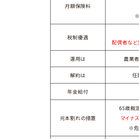
月額保険料
税制優遇
配偶者など
運用は
農業
解約は
任
年金給付
65歳裁
元本割れの措置
マイナ
※危