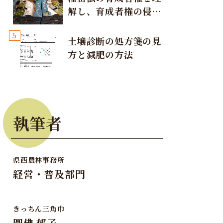
解し、育成者権の侵害
が発生しないように注
5
意しましょう！
土壌診断の処方箋の見
方と減肥の方法
執筆者
県西農林事務所
経営・普及部門
きっちん三角巾
圓佛 郁子