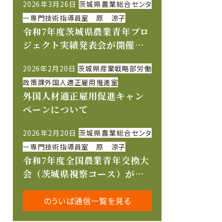
2026年3月26日
茨城県農業総合センタ
ー専門技術指導員室 原 涼子
令和7年度茨城県農業青年プロ
ジェクト実績発表会が開催さ
れました
2026年2月20日
茨城県産業戦略部労働
政策課外国人適正雇用推進室
外国人材適正雇用促進キャン
ペーンについて
2026年2月20日
茨城県農業総合センタ
ー専門技術指導員室 原 涼子
令和7年度全国農業青年交換大
会（茨城県視察コース）が開
催されました
のういば通信一覧を見る