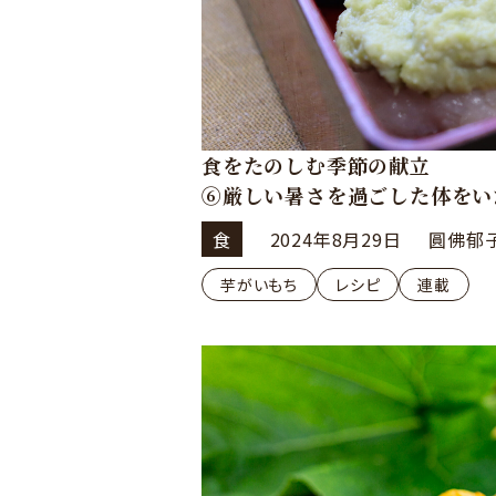
食をたのしむ季節の献立
⑥厳しい暑さを過ごした体をい
食
2024年8月29日
圓佛郁
芋がいもち
レシピ
連載