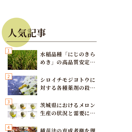
人気記事
1
水稲品種「にじのきら
めき」の高品質安定多
収栽培方法
2
シロイチモジヨトウに
対する各種薬剤の殺虫
効果
3
茨城県におけるメロン
生産の状況と需要に応
じた取り組み
4
種苗法の育成者権を理