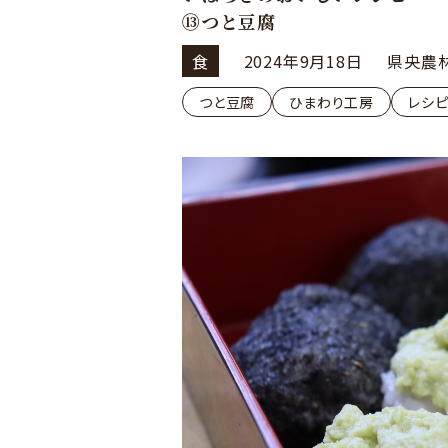
⑬つと豆腐
食
2024年9月18日
県央農
つと豆腐
ひまわり工房
レシ