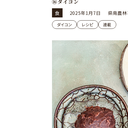
⑯ダイコン
食
2025年1月7日
県南農林
ダイコン
レシピ
連載