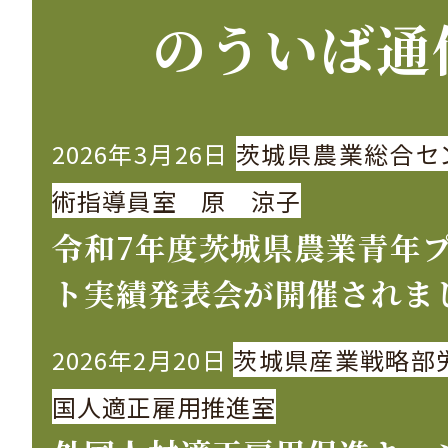
のういば通
2026年3月26日
茨城県農業総合セ
術指導員室 原 涼子
令和7年度茨城県農業青年
ト実績発表会が開催されま
2026年2月20日
茨城県産業戦略部
国人適正雇用推進室