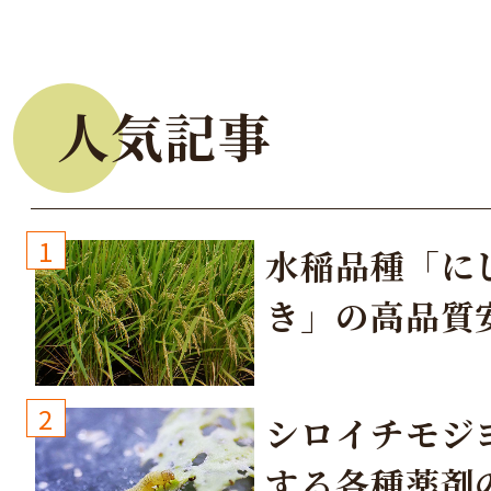
人気記事
1
水稲品種「に
き」の高品質
培方法
2
シロイチモジ
する各種薬剤