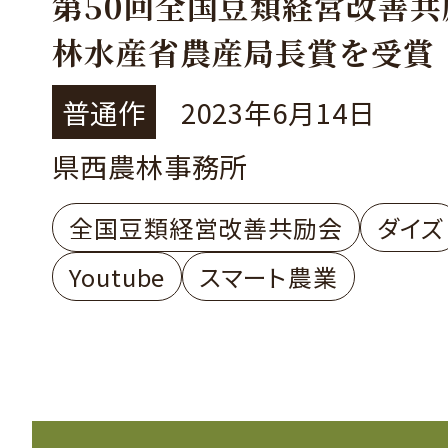
第50回全国豆類経営改善共
林水産省農産局長賞を受賞
回避とスマート農業技術導
普通作
2023年6月14日
ダイズ省力・高品質栽培～
県西農林事務所
渡辺和弘さん・美幸さん
全国豆類経営改善共励会
ダイズ
Youtube
スマート農業