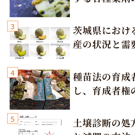
3
茨城県におけ
産の状況と需
取り組み
4
種苗法の育成
し、育成者権
生しないよう
しょう！
5
土壌診断の処