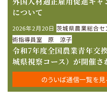
外国人材適正雇用促進キャ
について
2026年2月20日
茨城県農業総合セ
術指導員室 原 涼子
令和7年度全国農業青年交
城県視察コース）が開催さ
のういば通信一覧を見