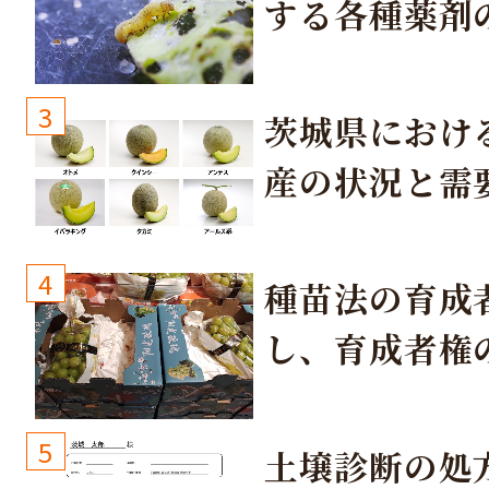
する各種薬剤
3
茨城県におけ
産の状況と需
取り組み
4
種苗法の育成
し、育成者権
生しないよう
しょう！
5
土壌診断の処