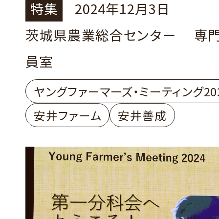
の水田複合経営体ができる
特集
2024年12月3日
石川県 有限会社 安井ファ
茨城県農業総合センター 専
取締役 安井 善成さん
員室
ヤングファーマーズ・ミーティング20
安井ファーム
安井善成