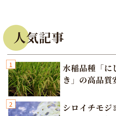
人気記事
1
水稲品種「に
き」の高品質
培方法
2
シロイチモジ