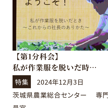
【第1分科会】
私が作業服を脱いだ時
～㈱れんこん三兄弟宮本社
特集
2024年12月3日
「これからの社長のありか
茨城県農業総合センター 専
石川県 有限会社安井ファ
員室