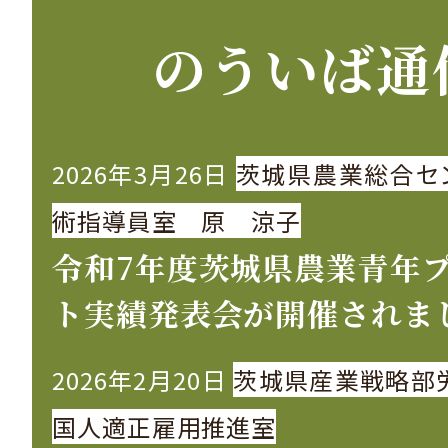
ー
のういば通
ジ
送
2026年3月26日
茨城県農業総合セ
り
術指導員室 原 涼子
令和7年度茨城県農業青年
ト実績発表会が開催されま
2026年2月20日
茨城県産業戦略部
国人適正雇用推進室