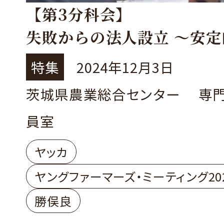
【第3分科会】
失敗からの法人設立 ～安
の実現～
特集
2024年12月3日
桜川市 株式会社ヤッカ
茨城県農業総合センター 専
代表取締役社長 勝俣 良さ
員室
ヤッカ
ヤングファーマーズ・ミーティング20
勝俣良