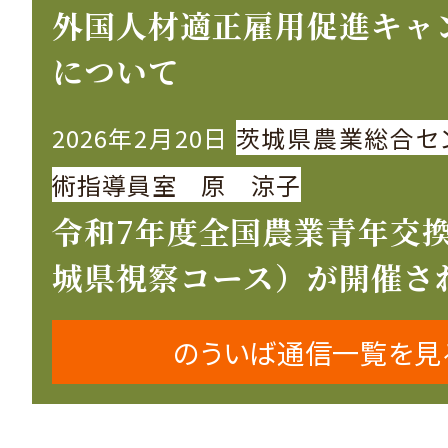
外国人材適正雇用促進キャ
について
2026年2月20日
茨城県農業総合セ
術指導員室 原 涼子
令和7年度全国農業青年交
城県視察コース）が開催さ
のういば通信一覧を見