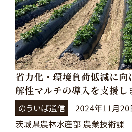
省力化・環境負荷低減に向
解性マルチの導入を支援し
～令和7年1月10日まで公募
のういば通信
2024年11月2
中！！
茨城県農林水産部 農業技術課