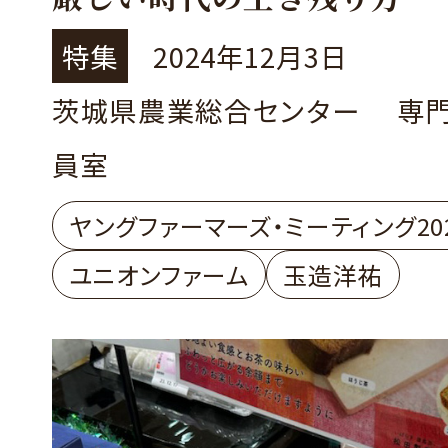
～オーガニックで「新しい
特集
2024年12月3日
デルづくり」に挑戦～
茨城県農業総合センター 専
小美玉市 株式会社ユニオ
員室
ム
代表取締役社長 玉造 洋祐
ヤングファーマーズ・ミーティング20
ユニオンファーム
玉造洋祐