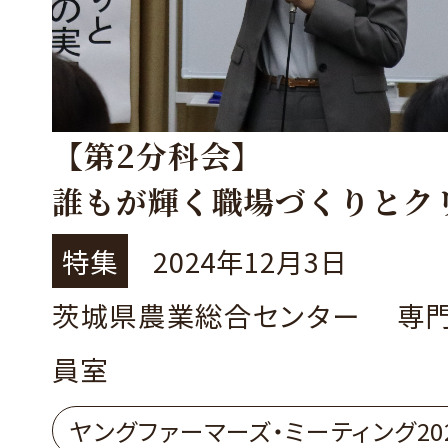
【第2分科会】
誰もが輝く職場づくりとク
ィブ農業の実現
特集
2024年12月3日
水戸市 株式会社ドロップ 
茨城県農業総合センター 専
さん
員室
ヤングファーマーズ・ミーティング20