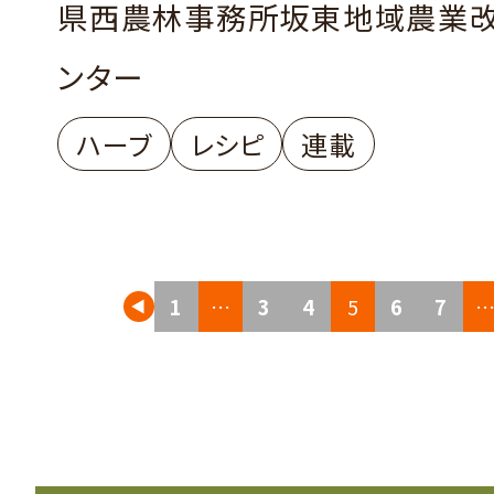
県西農林事務所坂東地域農業
ンター
ハーブ
レシピ
連載
投
1
…
3
4
5
6
7
稿
の
ペ