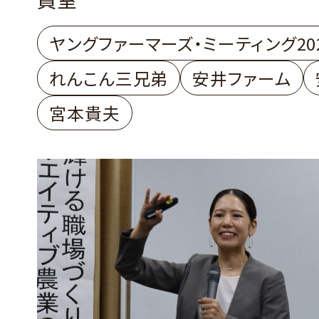
善成さん
稲敷市 株式会社れんこん
ヤングファーマーズ・ミーティング20
本 貴夫さん
れんこん三兄弟
安井ファーム
宮本貴夫